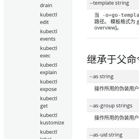
--template string
drain
kubectl
当
-o=go-templ
路径。 模板格式为 golan
edit
overview]。
kubectl
events
kubectl
exec
继承于父命
kubectl
explain
--as string
kubectl
操作所用的伪装用户
expose
kubectl
--as-group strings
get
kubectl
操作所用的伪装用户
kustomize
kubectl
--as-uid string