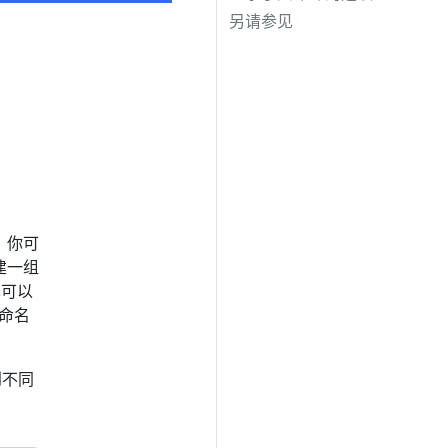
另请参见
。你可
建一组
也可以
命名
到不同