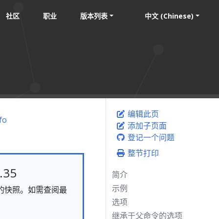
社区
职业
版本列表
中文 (Chinese)
编辑此页
fo
添加子页面
登记一个问题
整节打印
35
简介
示例
静态的快照。如需查阅最
选项
继承于父命令的选项