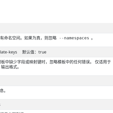
所有命名空间。如果为真，则忽略
。
--namespaces
emplate-keys 默认值：true
则当模板中缺少字段或映射键时，忽略模板中的任何错误。 仅适用于
ath 输出格式。
信息。
s