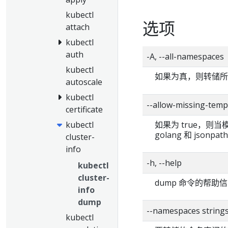
kubectl
选项
attach
kubectl
auth
-A, --all-namespaces
kubectl
如果为真，则转储
autoscale
kubectl
--allow-missing-t
certificate
如果为 true，
kubectl
golang 和 jsonp
cluster-
info
-h, --help
kubectl
cluster-
dump 命令的帮助
info
dump
--namespaces string
kubectl