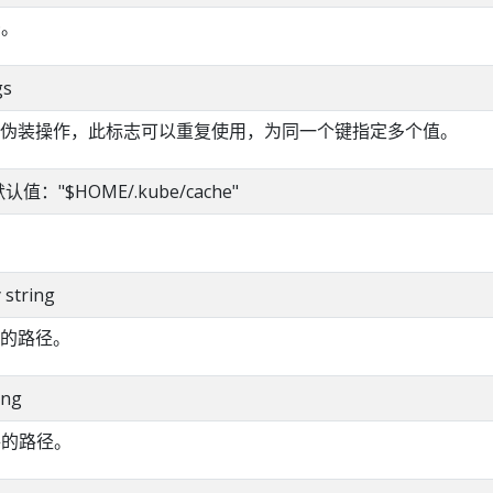
D。
gs
伪装操作，此标志可以重复使用，为同一个键指定多个值。
g 默认值："$HOME/.kube/cache"
y string
的路径。
ing
件的路径。