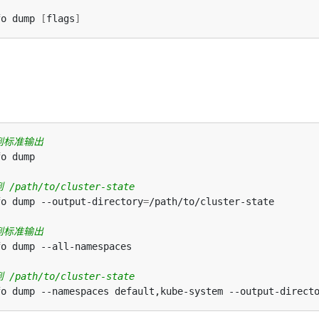
fo dump 
[
flags
]
到标准输出
ath/to/cluster-state
fo dump --output-directory
=
到标准输出
ath/to/cluster-state
fo dump --namespaces default,kube-system --output-direct