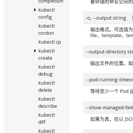
completion
要转储的命名空间的
kubectl
config
-o, --output strin
kubectl
输出格式。可选值为： js
cordon
file、template、tem
kubectl cp
kubectl
--output-directory st
create
输出文件的位置。如果
kubectl
debug
--pod-running-tim
kubectl
delete
等待至少一个 Pod 
kubectl
describe
--show-managed-fiel
kubectl
如果为真，在以 JSO
diff
kubectl