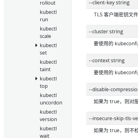
--client-key string
rollout
kubectl
TLS 客户端密钥文
run
kubectl
--cluster string
scale
要使用的 kubecon
kubectl
set
--context string
kubectl
taint
要使用的 kubecon
kubectl
top
--disable-compressio
kubectl
如果为 true，则
uncordon
kubectl
--insecure-skip-tls-ve
version
kubectl
如果为 true，则
wait