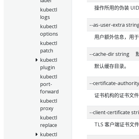
label
操作所用的伪装 UI
kubectl
logs
--as-user-extra strin
kubectl
options
用户额外信息，用于
kubectl
patch
--cache-dir strin
kubectl
默认缓存目录。
plugin
kubectl
--certificate-authorit
port-
forward
证书机构的证书文件
kubectl
proxy
--client-certificate str
kubectl
TLS 客户端证书文
replace
kubectl