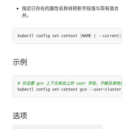
指定已存在的属性名称将把新字段值与现有值合
并。
kubectl config set-context 
[
NAME | --current
]
[
-
示例
# 仅设置 gce 上下文条目上的 user 字段，不触及其他值
kubectl config set-context gce --user
=
选项