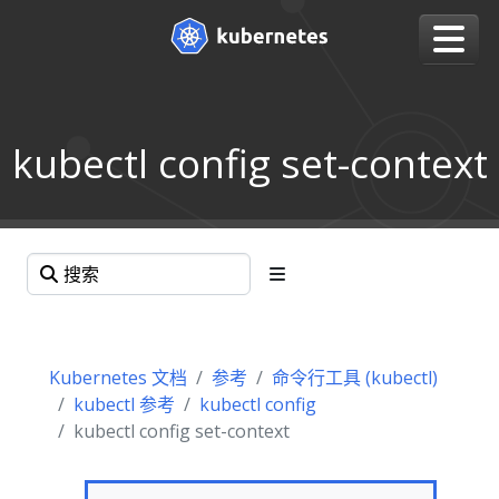
kubectl config set-context
Kubernetes 文档
参考
命令行工具 (kubectl)
kubectl 参考
kubectl config
kubectl config set-context