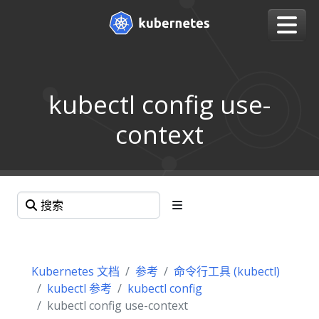
kubectl config use-
context
Kubernetes 文档
参考
命令行工具 (kubectl)
kubectl 参考
kubectl config
kubectl config use-context