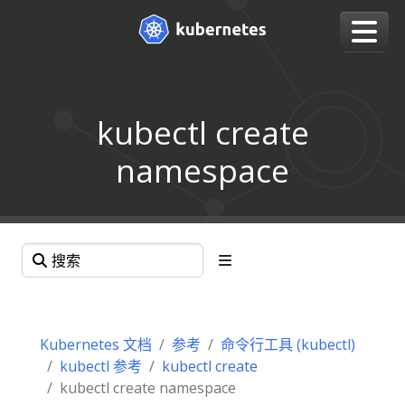
kubectl create
namespace
Kubernetes 文档
参考
命令行工具 (kubectl)
kubectl 参考
kubectl create
kubectl create namespace