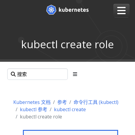
kubectl create role
Kubernetes 文档
参考
命令行工具 (kubectl)
kubectl 参考
kubectl create
kubectl create role