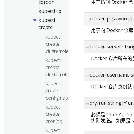
用于访问 Docker
cordon
kubectl cp
--docker-password st
kubectl
create
用于向 Docker 
kubectl
create
--docker-server str
clusterrole
Docker 仓库所在
kubectl
create
clusterrolebinding
--docker-username s
kubectl
Docker 仓库身
create
configmap
--dry-run string[
kubectl
create
必须是 "none"、"s
实际发送。 如果是 
cronjob
kubectl