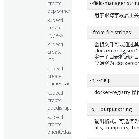
--field-manager st
create
deployment
用于跟踪字段属主关
kubectl
create
--from-file strings
ingress
kubectl
密钥文件可以通过其
.dockerconf
create
定一个目录将遍历目录
job
应始终为 .dockercon
kubectl
create
-h, --help
namespace
docker-regist
kubectl
create
poddisruptionbudget
-o, --output string
kubectl
输出格式。可选值为： js
create
file、template、tem
priorityclass