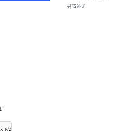
另请参见
证：
ER_PASSWORD --email
=