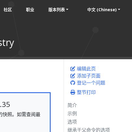
社区
职业
版本列表
中文 (Chinese)
stry
编辑此页
添加子页面
登记一个问题
整节打印
35
简介
示例
静态的快照。如需查阅最
选项
继承于父命令的选项