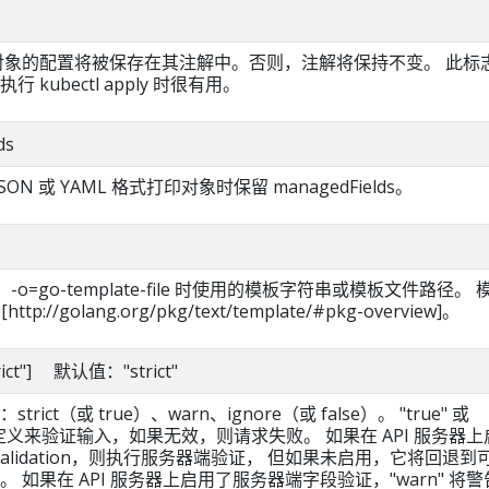
当前对象的配置将被保存在其注解中。否则，注解将保持不变。 此标
kubectl apply 时很有用。
ds
SON 或 YAML 格式打印对象时保留 managedFields。
ate、-o=go-template-file 时使用的模板字符串或模板文件路径。 
ttp://golang.org/pkg/text/template/#pkg-overview]。
strict"] 默认值："strict"
ict（或 true）、warn、ignore（或 false）。 "true" 或
用模式定义来验证输入，如果无效，则请求失败。 如果在 API 服务器
FieldValidation，则执行服务器端验证， 但如果未启用，它将回退到
 如果在 API 服务器上启用了服务器端字段验证，"warn" 将