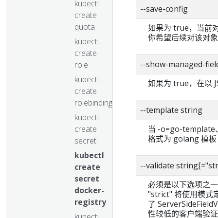
kubectl
--save-config
create
quota
如果为 true，
你希望后续对该对象执行 
kubectl
create
--show-managed-fiel
role
kubectl
如果为 true，在以 J
create
rolebinding
--template string
kubectl
create
当 -o=go-templ
格式为 golang 模板 [h
secret
kubectl
--validate string[="
create
secret
必须是以下选项之一：str
docker-
"strict" 将使
registry
了 ServerSide
性较低的客户端验证。
kubectl