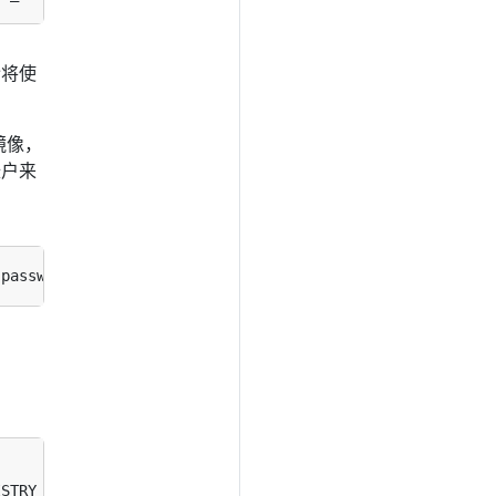
将使
镜像，
帐户来
-password
=
password --docker-email
=
email 
[
--docker-server
ISTRY_SERVER --docker-username
=
DOCKER_USER --docker-pass