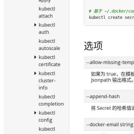
kubectl
# 基于 ~/.docker/c
attach
kubectl create sec
kubectl
auth
kubectl
选项
autoscale
kubectl
--allow-missing-t
certificate
kubectl
如果为 true，在
jsonpath 输出格式
cluster-
info
--append-hash
kubectl
completion
将 Secret 的哈
kubectl
config
--docker-email string
kubectl