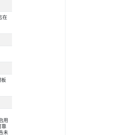
志在
模板
上启用
可靠
警告未