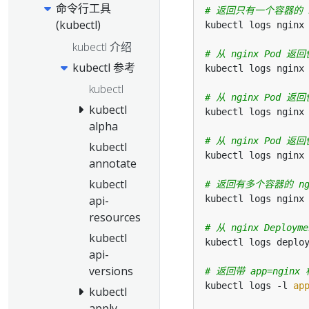
命令行工具
# 返回只有一个容器的 n
(kubectl)
kubectl 介绍
# 从 nginx Pod
kubectl 参考
kubectl
# 从 nginx Pod 
kubectl
kubectl logs nginx
alpha
# 从 nginx Pod
kubectl
kubectl logs nginx
annotate
kubectl
# 返回有多个容器的 ng
kubectl logs nginx
api-
resources
# 从 nginx Deplo
kubectl
kubectl logs deplo
api-
versions
# 返回带 app=ngi
kubectl logs -l 
ap
kubectl
apply