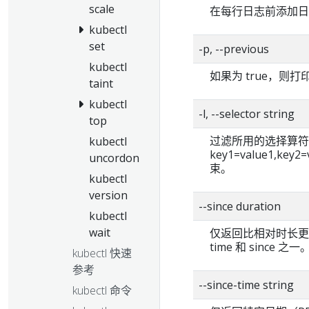
scale
在每行日志前添加日
kubectl
set
-p, --previous
kubectl
如果为 true，则
taint
kubectl
-l, --selector string
top
过滤所用的选择算符（标签查
kubectl
key1=value1,k
uncordon
束。
kubectl
version
--since duration
kubectl
wait
仅返回比相对时长更新的
time 和 since 之一
kubectl 快速
参考
--since-time string
kubectl 命令