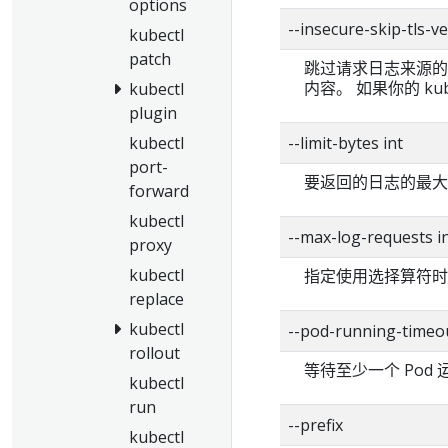
options
--insecure-skip-tls-v
kubectl
patch
跳过请求日志来源的 
内容。 如果你的 k
kubectl
plugin
--limit-bytes int
kubectl
port-
要返回的日志的最大
forward
kubectl
--max-log-request
proxy
kubectl
指定使用选择算符时
replace
kubectl
--pod-running-tim
rollout
等待至少一个 Pod 
kubectl
run
--prefix
kubectl