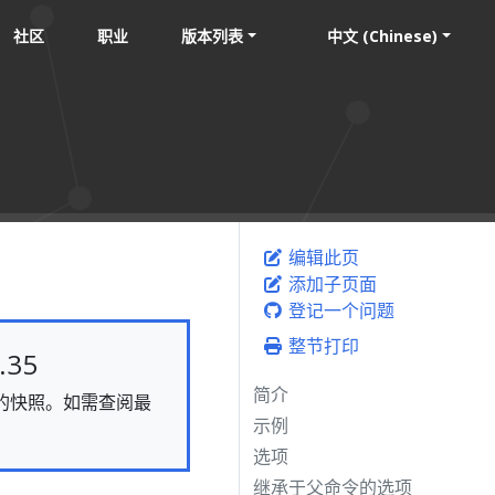
社区
职业
版本列表
中文 (Chinese)
编辑此页
添加子页面
登记一个问题
整节打印
35
简介
静态的快照。如需查阅最
示例
选项
继承于父命令的选项