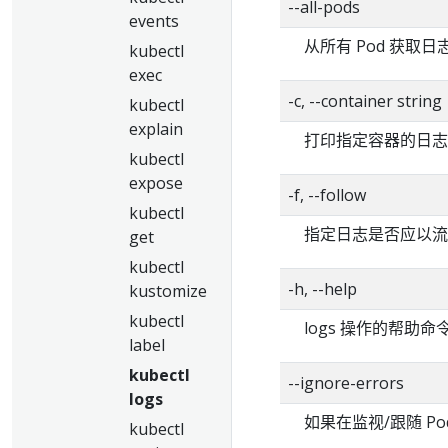
--all-pods
events
从所有 Pod 获取日
kubectl
exec
-c, --container string
kubectl
explain
打印指定容器的日志
kubectl
expose
-f, --follow
kubectl
指定日志是否应以流
get
kubectl
-h, --help
kustomize
kubectl
logs 操作的帮助命
label
kubectl
--ignore-errors
logs
如果在监视/跟随 P
kubectl