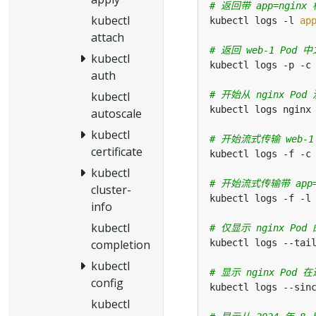
# 返回带 app=ngi
kubectl
kubectl logs -l 
ap
attach
# 返回 web-1 Pod
kubectl
auth
# 开始从 nginx P
kubectl
kubectl logs nginx
autoscale
kubectl
# 开始流式传输 web-1
certificate
kubectl
# 开始流式传输带 app
cluster-
kubectl logs -f -l
info
kubectl
# 仅显示 nginx Po
kubectl logs --tai
completion
kubectl
# 显示 nginx Po
config
kubectl logs --sin
kubectl