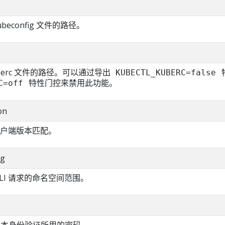
ubeconfig 文件的路径。
berc 文件的路径。可以通过导出
KUBECTL_KUBERC=false
特性门控来禁用此功能。
C=off
on
户端版本匹配。
ng
LI 请求的命名空间范围。
行基本身份验证所用的密码。