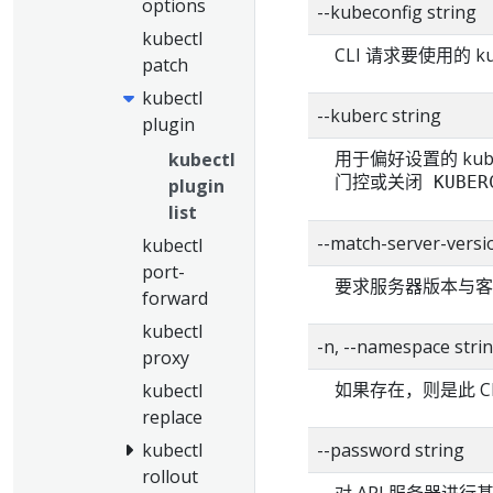
options
--kubeconfig string
kubectl
CLI 请求要使用的 k
patch
kubectl
--kuberc string
plugin
用于偏好设置的 ku
kubectl
门控或关闭
KUBER
plugin
list
--match-server-versi
kubectl
port-
要求服务器版本与客
forward
kubectl
-n, --namespace stri
proxy
如果存在，则是此 C
kubectl
replace
kubectl
--password string
rollout
对 API 服务器进