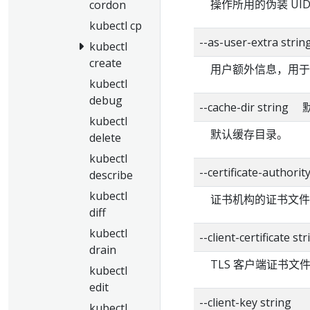
操作所用的伪装 UI
cordon
kubectl cp
--as-user-extra strin
kubectl
create
用户额外信息，用于
kubectl
debug
--cache-dir strin
kubectl
默认缓存目录。
delete
kubectl
--certificate-authorit
describe
kubectl
证书机构的证书文件
diff
kubectl
--client-certificate str
drain
TLS 客户端证书文
kubectl
edit
--client-key string
kubectl