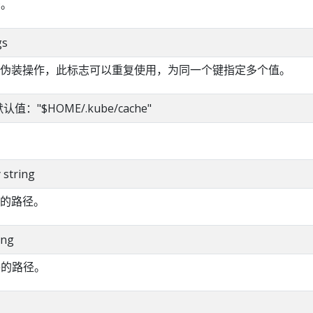
D。
gs
伪装操作，此标志可以重复使用，为同一个键指定多个值。
g 默认值："$HOME/.kube/cache"
y string
的路径。
ing
件的路径。