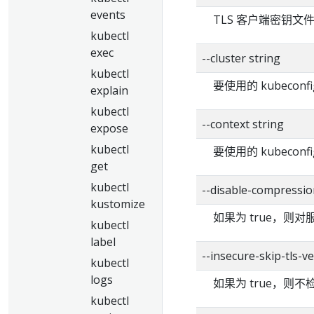
events
TLS 客户端密钥文
kubectl
exec
--cluster string
kubectl
要使用的 kubecon
explain
kubectl
--context string
expose
kubectl
要使用的 kubecon
get
kubectl
--disable-compressio
kustomize
如果为 true，则
kubectl
label
--insecure-skip-tls-ve
kubectl
logs
如果为 true，则
kubectl