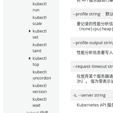
kubectl
run
--profile string 
kubectl
scale
要记录的性能分析信
（none|cpu|heap|g
kubectl
set
--profile-output st
kubectl
taint
性能分析信息要写入
kubectl
top
--request-timeout
kubectl
在放弃某个服务器请
uncordon
3h）。 值为零表
kubectl
version
-s, --server string
kubectl
Kubernetes A
wait
kubectl 快速