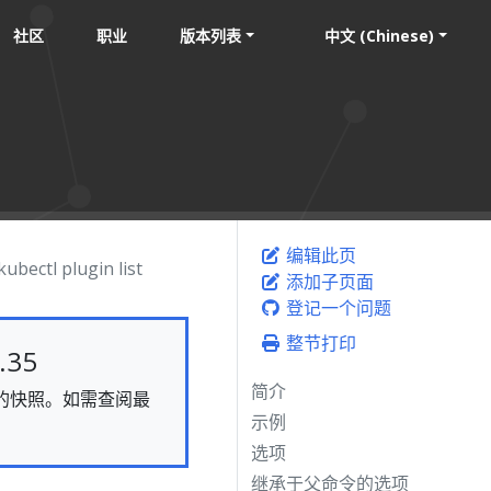
社区
职业
版本列表
中文 (Chinese)
编辑此页
kubectl plugin list
添加子页面
登记一个问题
整节打印
35
简介
静态的快照。如需查阅最
示例
选项
继承于父命令的选项