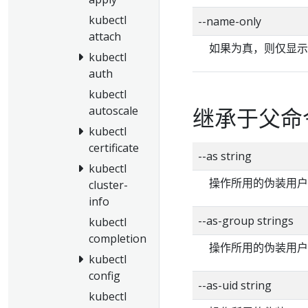
kubectl
--name-only
attach
如果为真，则仅显示
kubectl
auth
kubectl
继承于父命
autoscale
kubectl
certificate
--as string
kubectl
操作所用的伪装用户
cluster-
info
--as-group strings
kubectl
completion
操作所用的伪装用户
kubectl
config
--as-uid string
kubectl