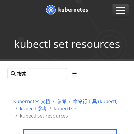
kubectl set resources
Kubernetes 文档
参考
命令行工具 (kubectl)
kubectl 参考
kubectl set
kubectl set resources