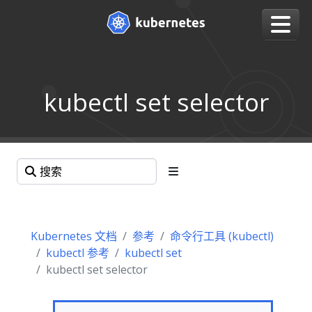
kubectl set selector
Kubernetes 文档
参考
命令行工具 (kubectl)
kubectl 参考
kubectl set
kubectl set selector