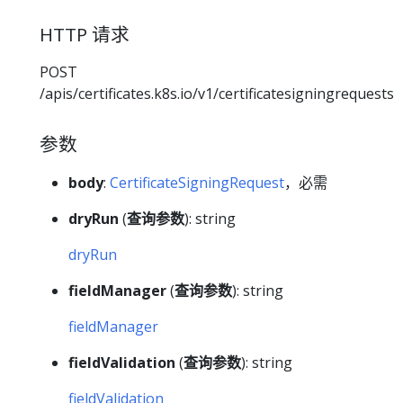
HTTP 请求
POST
/apis/certificates.k8s.io/v1/certificatesigningrequests
参数
body
:
CertificateSigningRequest
，必需
dryRun
(
查询参数
): string
dryRun
fieldManager
(
查询参数
): string
fieldManager
fieldValidation
(
查询参数
): string
fieldValidation