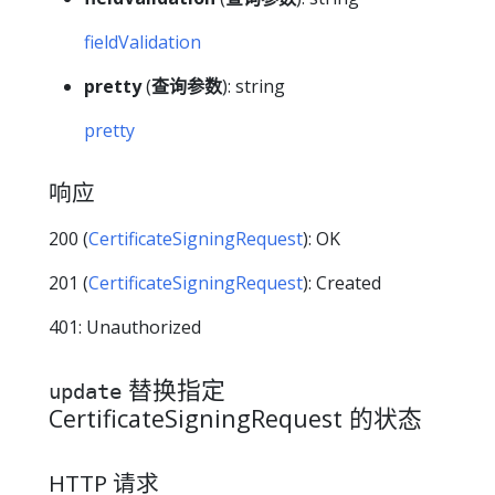
fieldValidation
pretty
(
查询参数
): string
pretty
响应
200 (
CertificateSigningRequest
): OK
201 (
CertificateSigningRequest
): Created
401: Unauthorized
替换指定
update
CertificateSigningRequest 的状态
HTTP 请求