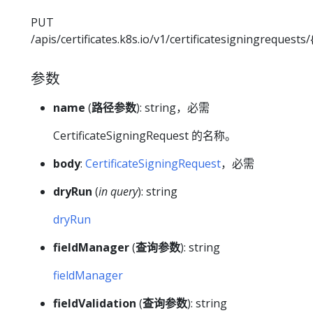
PUT
/apis/certificates.k8s.io/v1/certificatesigningrequest
参数
name
(
路径参数
): string，必需
CertificateSigningRequest 的名称。
body
:
CertificateSigningRequest
，必需
dryRun
(
in query
): string
dryRun
fieldManager
(
查询参数
): string
fieldManager
fieldValidation
(
查询参数
): string