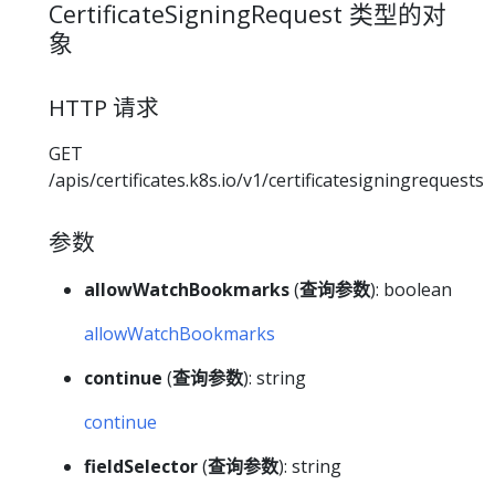
CertificateSigningRequest 类型的对
象
HTTP 请求
GET
/apis/certificates.k8s.io/v1/certificatesigningrequests
参数
allowWatchBookmarks
(
查询参数
): boolean
allowWatchBookmarks
continue
(
查询参数
): string
continue
fieldSelector
(
查询参数
): string