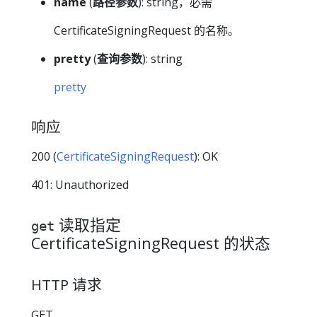
name
(
路径参数
): string，必需
CertificateSigningRequest 的名称。
pretty
(
查询参数
): string
pretty
响应
200 (
CertificateSigningRequest
): OK
401: Unauthorized
读取指定
get
CertificateSigningRequest 的状态
HTTP 请求
GET