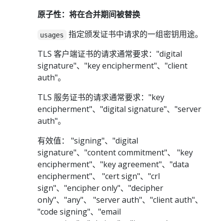
原子性：将在合并期间被替换
指定颁发证书中请求的一组密钥用途。
usages
TLS 客户端证书的请求通常要求："digital
signature"、"key encipherment"、"client
auth"。
TLS 服务证书的请求通常要求："key
encipherment"、"digital signature"、"server
auth"。
有效值： "signing"、"digital
signature"、"content commitment"、 "key
encipherment"、"key agreement"、"data
encipherment"、 "cert sign"、"crl
sign"、"encipher only"、"decipher
only"、"any"、 "server auth"、"client auth"、
"code signing"、"email