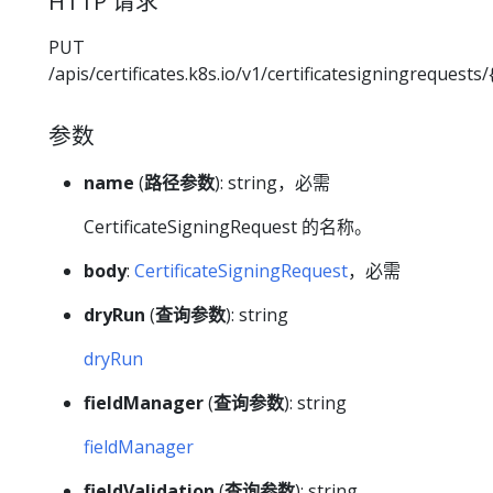
HTTP 请求
PUT
/apis/certificates.k8s.io/v1/certificatesigningrequest
参数
name
(
路径参数
): string，必需
CertificateSigningRequest 的名称。
body
:
CertificateSigningRequest
，必需
dryRun
(
查询参数
): string
dryRun
fieldManager
(
查询参数
): string
fieldManager
fieldValidation
(
查询参数
): string