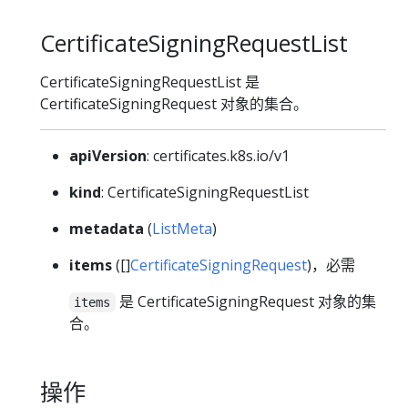
CertificateSigningRequestList
CertificateSigningRequestList 是
CertificateSigningRequest 对象的集合。
apiVersion
: certificates.k8s.io/v1
kind
: CertificateSigningRequestList
metadata
(
ListMeta
)
items
([]
CertificateSigningRequest
)，必需
是 CertificateSigningRequest 对象的集
items
合。
操作