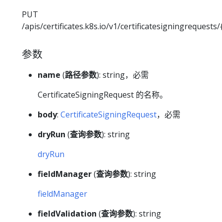
PUT
/apis/certificates.k8s.io/v1/certificatesigningrequests
参数
name
(
路径参数
): string，必需
CertificateSigningRequest 的名称。
body
:
CertificateSigningRequest
，必需
dryRun
(
查询参数
): string
dryRun
fieldManager
(
查询参数
): string
fieldManager
fieldValidation
(
查询参数
): string