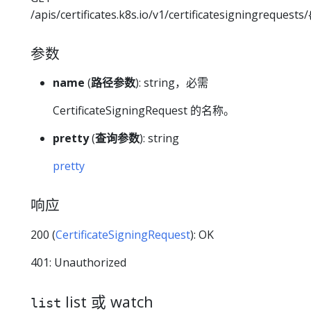
/apis/certificates.k8s.io/v1/certificatesigningrequest
参数
name
(
路径参数
): string，必需
CertificateSigningRequest 的名称。
pretty
(
查询参数
): string
pretty
响应
200 (
CertificateSigningRequest
): OK
401: Unauthorized
list 或 watch
list