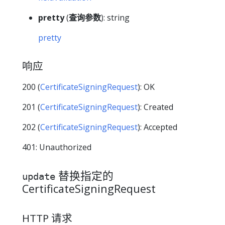
pretty
(
查询参数
): string
pretty
响应
200 (
CertificateSigningRequest
): OK
201 (
CertificateSigningRequest
): Created
202 (
CertificateSigningRequest
): Accepted
401: Unauthorized
替换指定的
update
CertificateSigningRequest
HTTP 请求