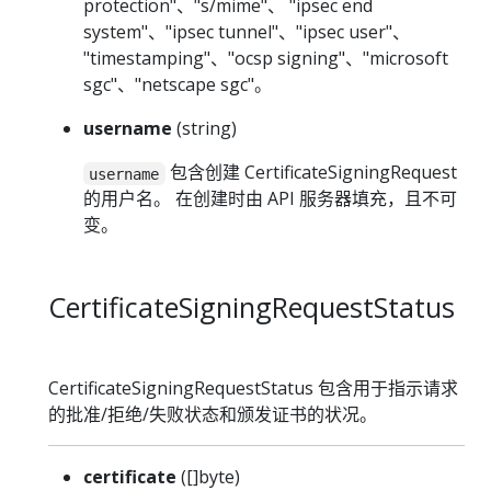
protection"、"s/mime"、 "ipsec end
system"、"ipsec tunnel"、"ipsec user"、
"timestamping"、"ocsp signing"、"microsoft
sgc"、"netscape sgc"。
username
(string)
包含创建 CertificateSigningRequest
username
的用户名。 在创建时由 API 服务器填充，且不可
变。
CertificateSigningRequestStatus
CertificateSigningRequestStatus 包含用于指示请求
的批准/拒绝/失败状态和颁发证书的状况。
certificate
([]byte)