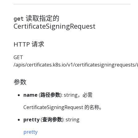
读取指定的
get
CertificateSigningRequest
HTTP 请求
GET
/apis/certificates.k8s.io/v1/certificatesigningrequests
参数
name
(
路径参数
): string，必需
CertificateSigningRequest 的名称。
pretty
(
查询参数
): string
pretty