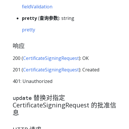
fieldValidation
pretty
(
查询参数
): string
pretty
响应
200 (
CertificateSigningRequest
): OK
201 (
CertificateSigningRequest
): Created
401: Unauthorized
替换对指定
update
CertificateSigningRequest 的批准信
息