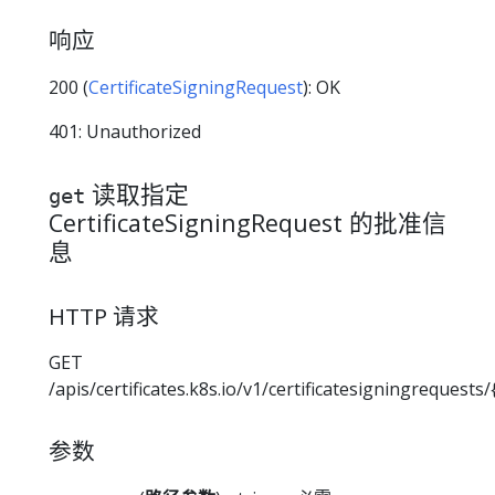
响应
200 (
CertificateSigningRequest
): OK
401: Unauthorized
读取指定
get
CertificateSigningRequest 的批准信
息
HTTP 请求
GET
/apis/certificates.k8s.io/v1/certificatesigningrequest
参数