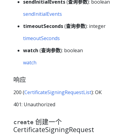
sendInitialEvents
(
查询参数
): boolean
sendInitialEvents
timeoutSeconds
(
查询参数
): integer
timeoutSeconds
watch
(
查询参数
): boolean
watch
响应
200 (
CertificateSigningRequestList
): OK
401: Unauthorized
创建一个
create
CertificateSigningRequest