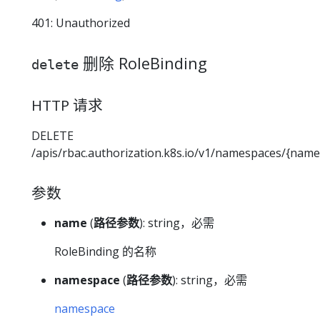
401: Unauthorized
删除 RoleBinding
delete
HTTP 请求
DELETE
/apis/rbac.authorization.k8s.io/v1/namespaces/{nam
参数
name
(
路径参数
): string，必需
RoleBinding 的名称
namespace
(
路径参数
): string，必需
namespace