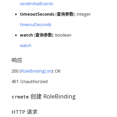
sendInitialEvents
timeoutSeconds
(
查询参数
): integer
timeoutSeconds
watch
(
查询参数
): boolean
watch
响应
200 (
RoleBindingList
): OK
401: Unauthorized
创建 RoleBinding
create
HTTP 请求