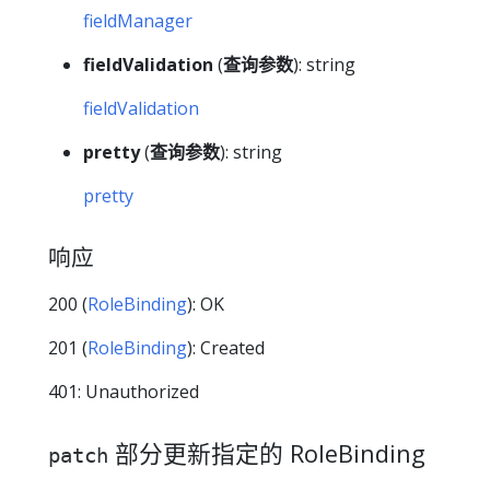
fieldManager
fieldValidation
(
查询参数
): string
fieldValidation
pretty
(
查询参数
): string
pretty
响应
200 (
RoleBinding
): OK
201 (
RoleBinding
): Created
401: Unauthorized
部分更新指定的 RoleBinding
patch