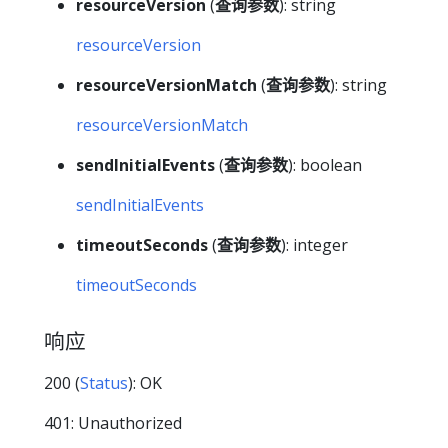
resourceVersion
(
查询参数
): string
resourceVersion
resourceVersionMatch
(
查询参数
): string
resourceVersionMatch
sendInitialEvents
(
查询参数
): boolean
sendInitialEvents
timeoutSeconds
(
查询参数
): integer
timeoutSeconds
响应
200 (
Status
): OK
401: Unauthorized