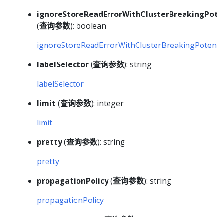
ignoreStoreReadErrorWithClusterBreakingPot
(
查询参数
): boolean
ignoreStoreReadErrorWithClusterBreakingPotent
labelSelector
(
查询参数
): string
labelSelector
limit
(
查询参数
): integer
limit
pretty
(
查询参数
): string
pretty
propagationPolicy
(
查询参数
): string
propagationPolicy