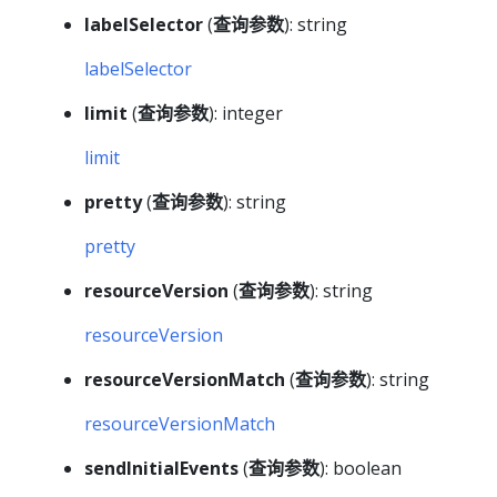
labelSelector
(
查询参数
): string
labelSelector
limit
(
查询参数
): integer
limit
pretty
(
查询参数
): string
pretty
resourceVersion
(
查询参数
): string
resourceVersion
resourceVersionMatch
(
查询参数
): string
resourceVersionMatch
sendInitialEvents
(
查询参数
): boolean