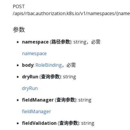
POST
/apis/rbac.authorization.k8s.io/v1/namespaces/{name
参数
namespace
(
路径参数
): string，必需
namespace
body
:
RoleBinding
，必需
dryRun
(
查询参数
): string
dryRun
fieldManager
(
查询参数
): string
fieldManager
fieldValidation
(
查询参数
): string