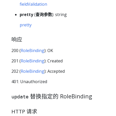
fieldValidation
pretty
(
查询参数
): string
pretty
响应
200 (
RoleBinding
): OK
201 (
RoleBinding
): Created
202 (
RoleBinding
): Accepted
401: Unauthorized
替换指定的 RoleBinding
update
HTTP 请求