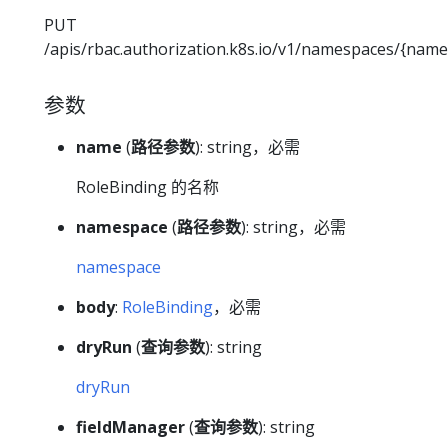
PUT
/apis/rbac.authorization.k8s.io/v1/namespaces/{nam
参数
name
(
路径参数
): string，必需
RoleBinding 的名称
namespace
(
路径参数
): string，必需
namespace
body
:
RoleBinding
，必需
dryRun
(
查询参数
): string
dryRun
fieldManager
(
查询参数
): string