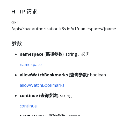
HTTP 请求
GET
/apis/rbac.authorization.k8s.io/v1/namespaces/{name
参数
namespace
(
路径参数
): string，必需
namespace
allowWatchBookmarks
(
查询参数
): boolean
allowWatchBookmarks
continue
(
查询参数
): string
continue