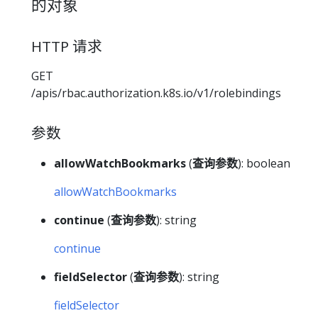
的对象
HTTP 请求
GET
/apis/rbac.authorization.k8s.io/v1/rolebindings
参数
allowWatchBookmarks
(
查询参数
): boolean
allowWatchBookmarks
continue
(
查询参数
): string
continue
fieldSelector
(
查询参数
): string
fieldSelector