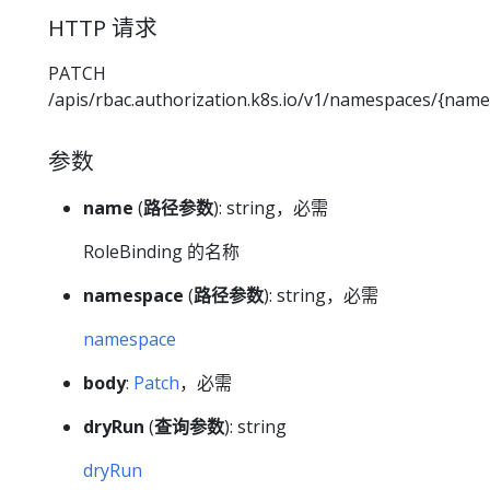
HTTP 请求
PATCH
/apis/rbac.authorization.k8s.io/v1/namespaces/{nam
参数
name
(
路径参数
): string，必需
RoleBinding 的名称
namespace
(
路径参数
): string，必需
namespace
body
:
Patch
，必需
dryRun
(
查询参数
): string
dryRun