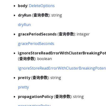
body
:
DeleteOptions
dryRun
(
查询参数
): string
dryRun
gracePeriodSeconds
(
查询参数
): integer
gracePeriodSeconds
ignoreStoreReadErrorWithClusterBreakingPot
(
查询参数
): boolean
ignoreStoreReadErrorWithClusterBreakingPotent
pretty
(
查询参数
): string
pretty
propagationPolicy
(
查询参数
): string