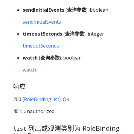
sendInitialEvents
(
查询参数
): boolean
sendInitialEvents
timeoutSeconds
(
查询参数
): integer
timeoutSeconds
watch
(
查询参数
): boolean
watch
响应
200 (
RoleBindingList
): OK
401: Unauthorized
列出或观测类别为 RoleBinding
list