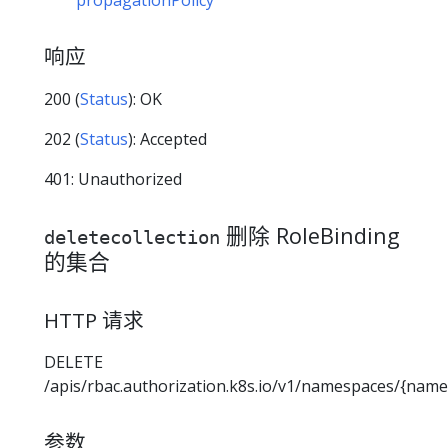
propagationPolicy
响应
200 (
Status
): OK
202 (
Status
): Accepted
401: Unauthorized
删除 RoleBinding
deletecollection
的集合
HTTP 请求
DELETE
/apis/rbac.authorization.k8s.io/v1/namespaces/{name
参数