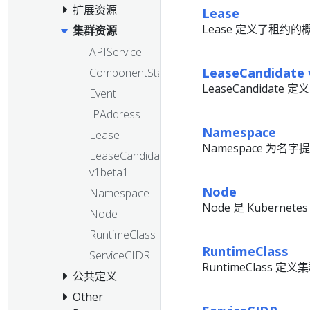
扩展资源
Lease
Lease 定义了租约的
集群资源
APIService
LeaseCandidate 
ComponentStatus
LeaseCandidate 
Event
IPAddress
Namespace
Lease
Namespace 为名
LeaseCandidate
v1beta1
Node
Namespace
Node 是 Kuberne
Node
RuntimeClass
RuntimeClass
ServiceCIDR
RuntimeClass
公共定义
Other