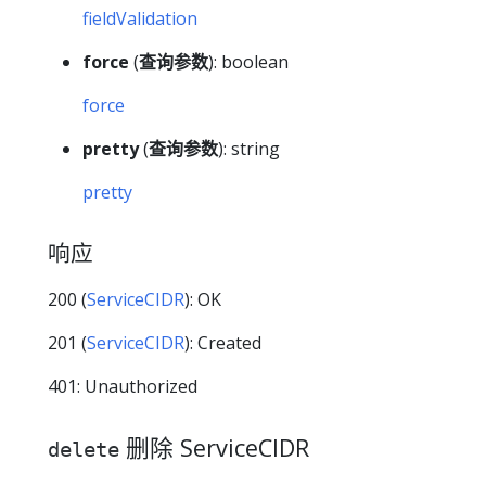
fieldValidation
force
(
查询参数
): boolean
force
pretty
(
查询参数
): string
pretty
响应
200 (
ServiceCIDR
): OK
201 (
ServiceCIDR
): Created
401: Unauthorized
删除 ServiceCIDR
delete