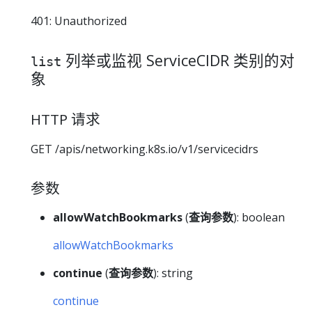
401: Unauthorized
列举或监视 ServiceCIDR 类别的对
list
象
HTTP 请求
GET /apis/networking.k8s.io/v1/servicecidrs
参数
allowWatchBookmarks
(
查询参数
): boolean
allowWatchBookmarks
continue
(
查询参数
): string
continue