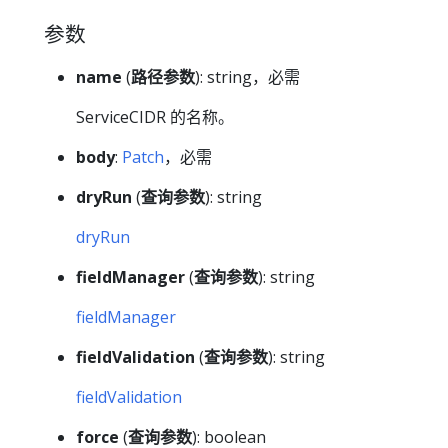
参数
name
(
路径参数
): string，必需
ServiceCIDR 的名称。
body
:
Patch
，必需
dryRun
(
查询参数
): string
dryRun
fieldManager
(
查询参数
): string
fieldManager
fieldValidation
(
查询参数
): string
fieldValidation
force
(
查询参数
): boolean