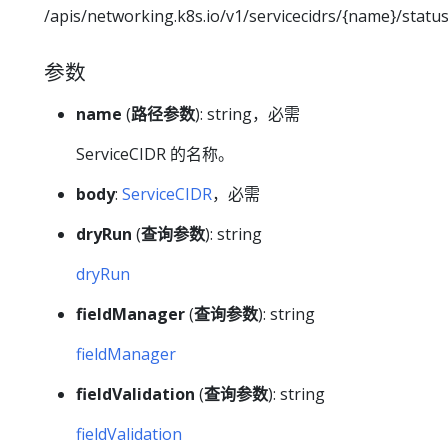
/apis/networking.k8s.io/v1/servicecidrs/{name}/statu
参数
name
(
路径参数
): string，必需
ServiceCIDR 的名称。
body
:
ServiceCIDR
，必需
dryRun
(
查询参数
): string
dryRun
fieldManager
(
查询参数
): string
fieldManager
fieldValidation
(
查询参数
): string
fieldValidation