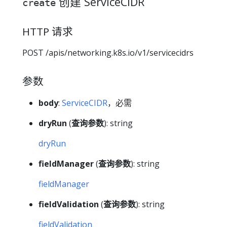
创建 ServiceCIDR
create
HTTP 请求
POST /apis/networking.k8s.io/v1/servicecidrs
参数
body
:
ServiceCIDR
，必需
dryRun
(
查询参数
): string
dryRun
fieldManager
(
查询参数
): string
fieldManager
fieldValidation
(
查询参数
): string
fieldValidation