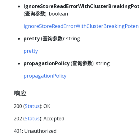
ignoreStoreReadErrorWithClusterBreakingPot
(
查询参数
): boolean
ignoreStoreReadErrorWithClusterBreakingPotent
pretty
(
查询参数
): string
pretty
propagationPolicy
(
查询参数
): string
propagationPolicy
响应
200 (
Status
): OK
202 (
Status
): Accepted
401: Unauthorized