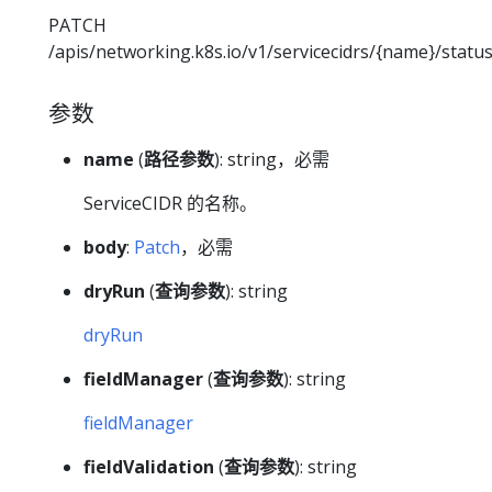
PATCH
/apis/networking.k8s.io/v1/servicecidrs/{name}/statu
参数
name
(
路径参数
): string，必需
ServiceCIDR 的名称。
body
:
Patch
，必需
dryRun
(
查询参数
): string
dryRun
fieldManager
(
查询参数
): string
fieldManager
fieldValidation
(
查询参数
): string