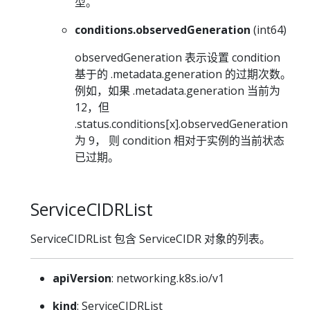
型。
conditions.observedGeneration
(int64)
observedGeneration 表示设置 condition
基于的 .metadata.generation 的过期次数。
例如，如果 .metadata.generation 当前为
12，但
.status.conditions[x].observedGeneration
为 9， 则 condition 相对于实例的当前状态
已过期。
ServiceCIDRList
ServiceCIDRList 包含 ServiceCIDR 对象的列表。
apiVersion
: networking.k8s.io/v1
kind
: ServiceCIDRList