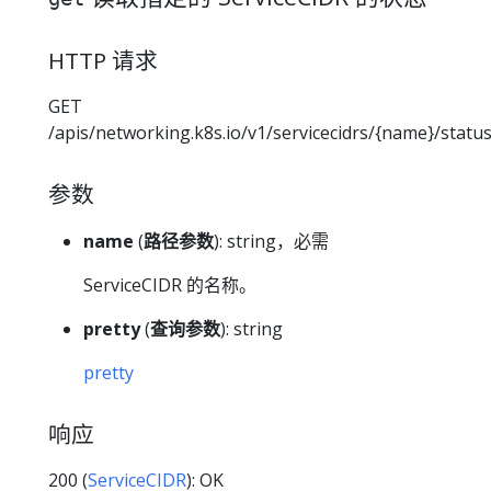
HTTP 请求
GET
/apis/networking.k8s.io/v1/servicecidrs/{name}/statu
参数
name
(
路径参数
): string，必需
ServiceCIDR 的名称。
pretty
(
查询参数
): string
pretty
响应
200 (
ServiceCIDR
): OK