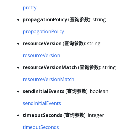
pretty
propagationPolicy
(
查询参数
): string
propagationPolicy
resourceVersion
(
查询参数
): string
resourceVersion
resourceVersionMatch
(
查询参数
): string
resourceVersionMatch
sendInitialEvents
(
查询参数
): boolean
sendInitialEvents
timeoutSeconds
(
查询参数
): integer
timeoutSeconds