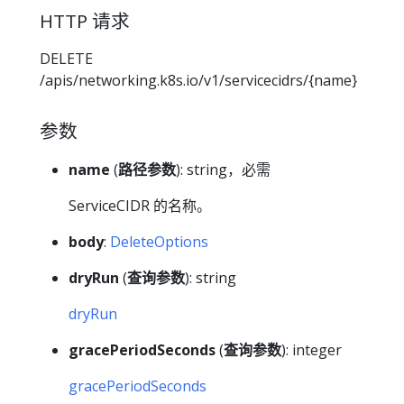
HTTP 请求
DELETE
/apis/networking.k8s.io/v1/servicecidrs/{name}
参数
name
(
路径参数
): string，必需
ServiceCIDR 的名称。
body
:
DeleteOptions
dryRun
(
查询参数
): string
dryRun
gracePeriodSeconds
(
查询参数
): integer
gracePeriodSeconds