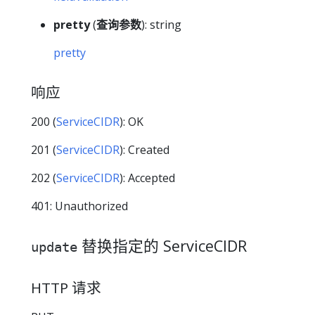
pretty
(
查询参数
): string
pretty
响应
200 (
ServiceCIDR
): OK
201 (
ServiceCIDR
): Created
202 (
ServiceCIDR
): Accepted
401: Unauthorized
替换指定的 ServiceCIDR
update
HTTP 请求