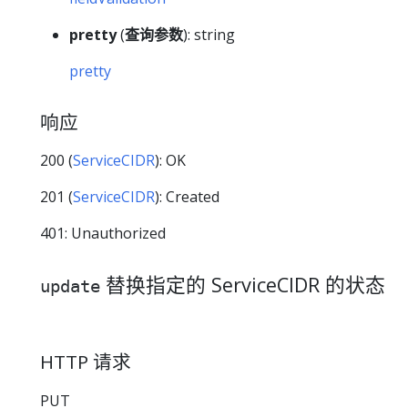
pretty
(
查询参数
): string
pretty
响应
200 (
ServiceCIDR
): OK
201 (
ServiceCIDR
): Created
401: Unauthorized
替换指定的 ServiceCIDR 的状态
update
HTTP 请求
PUT