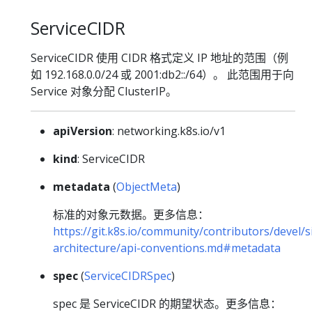
ServiceCIDR
ServiceCIDR 使用 CIDR 格式定义 IP 地址的范围（例
如 192.168.0.0/24 或 2001:db2::/64）。 此范围用于向
Service 对象分配 ClusterIP。
apiVersion
: networking.k8s.io/v1
kind
: ServiceCIDR
metadata
(
ObjectMeta
)
标准的对象元数据。更多信息：
https://git.k8s.io/community/contributors/devel/s
architecture/api-conventions.md#metadata
spec
(
ServiceCIDRSpec
)
spec 是 ServiceCIDR 的期望状态。更多信息：