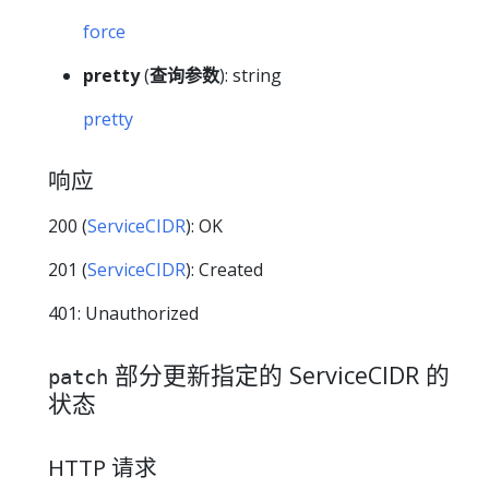
force
pretty
(
查询参数
): string
pretty
响应
200 (
ServiceCIDR
): OK
201 (
ServiceCIDR
): Created
401: Unauthorized
部分更新指定的 ServiceCIDR 的
patch
状态
HTTP 请求