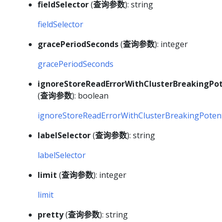
fieldSelector
(
查询参数
): string
fieldSelector
gracePeriodSeconds
(
查询参数
): integer
gracePeriodSeconds
ignoreStoreReadErrorWithClusterBreakingPot
(
查询参数
): boolean
ignoreStoreReadErrorWithClusterBreakingPotent
labelSelector
(
查询参数
): string
labelSelector
limit
(
查询参数
): integer
limit
pretty
(
查询参数
): string