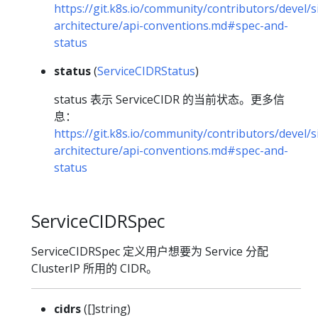
https://git.k8s.io/community/contributors/devel/s
architecture/api-conventions.md#spec-and-
status
status
(
ServiceCIDRStatus
)
status 表示 ServiceCIDR 的当前状态。更多信
息：
https://git.k8s.io/community/contributors/devel/s
architecture/api-conventions.md#spec-and-
status
ServiceCIDRSpec
ServiceCIDRSpec 定义用户想要为 Service 分配
ClusterIP 所用的 CIDR。
cidrs
([]string)