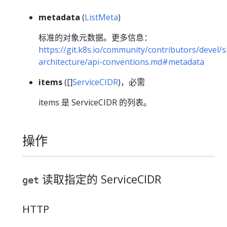
metadata
(
ListMeta
)
标准的对象元数据。更多信息：
https://git.k8s.io/community/contributors/devel/s
architecture/api-conventions.md#metadata
items
([]
ServiceCIDR
)，必需
items 是 ServiceCIDR 的列表。
操作
读取指定的 ServiceCIDR
get
HTTP