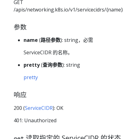
GET
/apis/networking.k8s.io/v1/servicecidrs/{name}
参数
name
(
路径参数
): string，必需
ServiceCIDR 的名称。
pretty
(
查询参数
): string
pretty
响应
200 (
ServiceCIDR
): OK
401: Unauthorized
读取指定的 ServiceCIDR 的状态
get