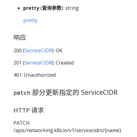
pretty
(
查询参数
): string
pretty
响应
200 (
ServiceCIDR
): OK
201 (
ServiceCIDR
): Created
401: Unauthorized
部分更新指定的 ServiceCIDR
patch
HTTP 请求
PATCH
/apis/networking.k8s.io/v1/servicecidrs/{name}