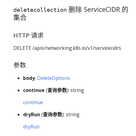
删除 ServiceCIDR 的
deletecollection
集合
HTTP 请求
DELETE /apis/networking.k8s.io/v1/servicecidrs
参数
body
:
DeleteOptions
continue
(
查询参数
): string
continue
dryRun
(
查询参数
): string
dryRun