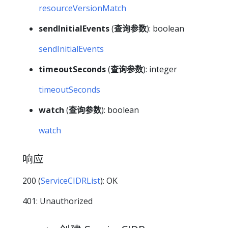
resourceVersionMatch
sendInitialEvents
(
查询参数
): boolean
sendInitialEvents
timeoutSeconds
(
查询参数
): integer
timeoutSeconds
watch
(
查询参数
): boolean
watch
响应
200 (
ServiceCIDRList
): OK
401: Unauthorized