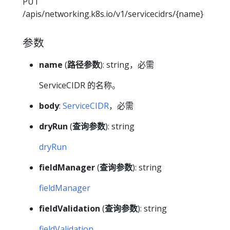
PUT
/apis/networking.k8s.io/v1/servicecidrs/{name}
参数
name
(
路径参数
): string，必需
ServiceCIDR 的名称。
body
:
ServiceCIDR
，必需
dryRun
(
查询参数
): string
dryRun
fieldManager
(
查询参数
): string
fieldManager
fieldValidation
(
查询参数
): string
fieldValidation