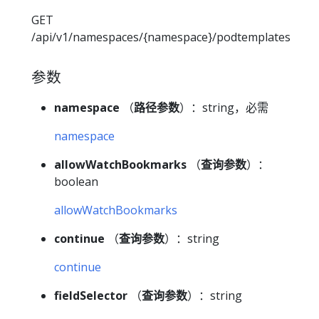
GET
/api/v1/namespaces/{namespace}/podtemplates
参数
namespace
（
路径参数
）：string，必需
namespace
allowWatchBookmarks
（
查询参数
）：
boolean
allowWatchBookmarks
continue
（
查询参数
）：string
continue
fieldSelector
（
查询参数
）：string