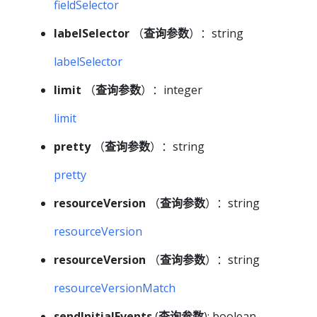
fieldSelector
labelSelector
（
查询参数
）：string
labelSelector
limit
（
查询参数
）：integer
limit
pretty
（
查询参数
）：string
pretty
resourceVersion
（
查询参数
）：string
resourceVersion
resourceVersion
（
查询参数
）：string
resourceVersionMatch
sendInitialEvents
(
查询参数
): boolean