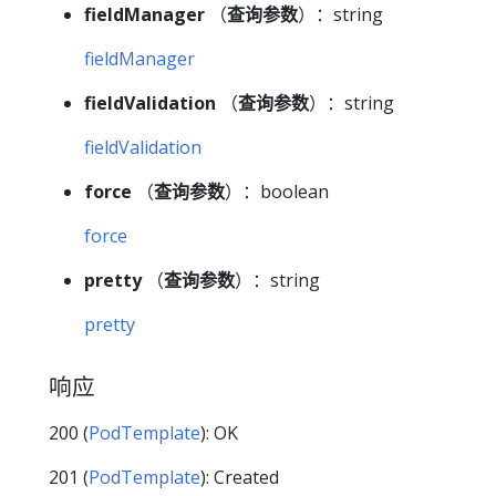
fieldManager
（
查询参数
）：string
fieldManager
fieldValidation
（
查询参数
）：string
fieldValidation
force
（
查询参数
）：boolean
force
pretty
（
查询参数
）：string
pretty
响应
200 (
PodTemplate
): OK
201 (
PodTemplate
): Created