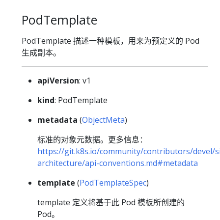
PodTemplate
PodTemplate 描述一种模板，用来为预定义的 Pod
生成副本。
apiVersion
: v1
kind
: PodTemplate
metadata
(
ObjectMeta
)
标准的对象元数据。更多信息：
https://git.k8s.io/community/contributors/devel/s
architecture/api-conventions.md#metadata
template
(
PodTemplateSpec
)
template 定义将基于此 Pod 模板所创建的
Pod。