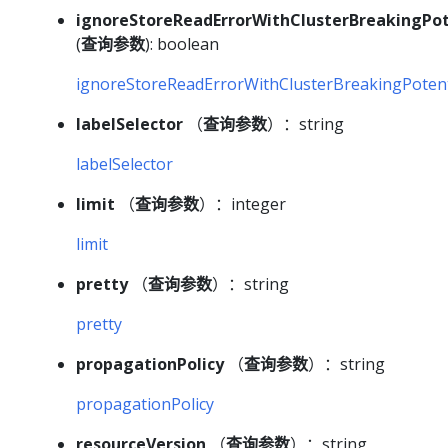
ignoreStoreReadErrorWithClusterBreakingPot
(
查询参数
): boolean
ignoreStoreReadErrorWithClusterBreakingPotent
labelSelector
（
查询参数
）：string
labelSelector
limit
（
查询参数
）：integer
limit
pretty
（
查询参数
）：string
pretty
propagationPolicy
（
查询参数
）：string
propagationPolicy
resourceVersion
（
查询参数
）：string