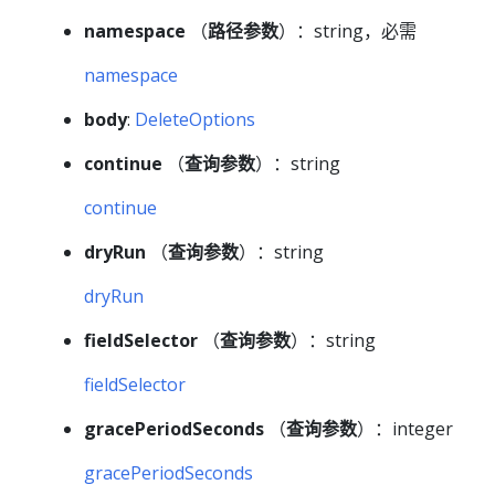
namespace
（
路径参数
）：string，必需
namespace
body
:
DeleteOptions
continue
（
查询参数
）：string
continue
dryRun
（
查询参数
）：string
dryRun
fieldSelector
（
查询参数
）：string
fieldSelector
gracePeriodSeconds
（
查询参数
）：integer
gracePeriodSeconds