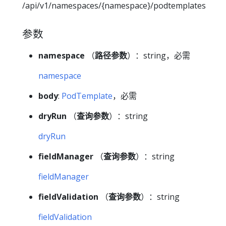
/api/v1/namespaces/{namespace}/podtemplates
参数
namespace
（
路径参数
）：string，必需
namespace
body
:
PodTemplate
，必需
dryRun
（
查询参数
）：string
dryRun
fieldManager
（
查询参数
）：string
fieldManager
fieldValidation
（
查询参数
）：string
fieldValidation