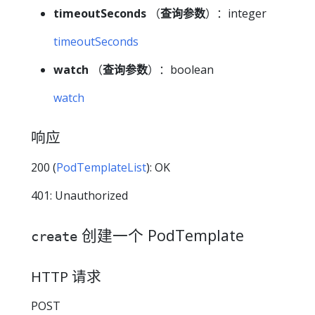
timeoutSeconds
（
查询参数
）：integer
timeoutSeconds
watch
（
查询参数
）：boolean
watch
响应
200 (
PodTemplateList
): OK
401: Unauthorized
创建一个 PodTemplate
create
HTTP 请求
POST