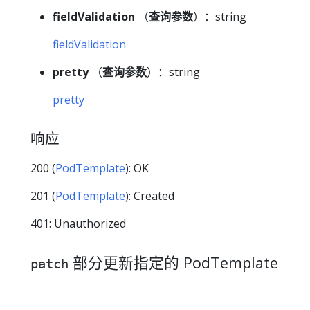
fieldValidation
（
查询参数
）：string
fieldValidation
pretty
（
查询参数
）：string
pretty
响应
200 (
PodTemplate
): OK
201 (
PodTemplate
): Created
401: Unauthorized
部分更新指定的 PodTemplate
patch