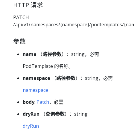
HTTP 请求
PATCH
/api/v1/namespaces/{namespace}/podtemplates/{na
参数
name
（
路径参数
）：string，必需
PodTemplate 的名称。
namespace
（
路径参数
）：string，必需
namespace
body
:
Patch
，必需
dryRun
（
查询参数
）：string
dryRun