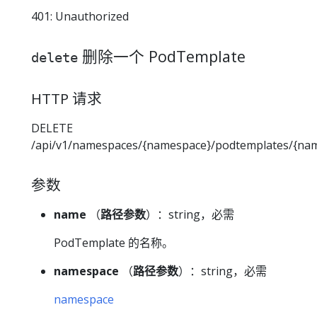
401: Unauthorized
删除一个 PodTemplate
delete
HTTP 请求
DELETE
/api/v1/namespaces/{namespace}/podtemplates/{na
参数
name
（
路径参数
）：string，必需
PodTemplate 的名称。
namespace
（
路径参数
）：string，必需
namespace