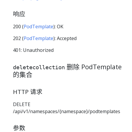
响应
200 (
PodTemplate
): OK
202 (
PodTemplate
): Accepted
401: Unauthorized
删除 PodTemplate
deletecollection
的集合
HTTP 请求
DELETE
/api/v1/namespaces/{namespace}/podtemplates
参数