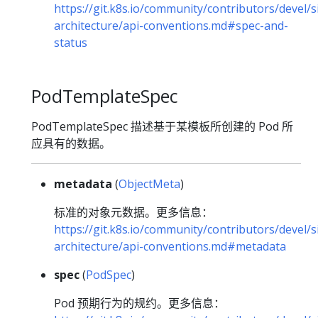
https://git.k8s.io/community/contributors/devel/s
architecture/api-conventions.md#spec-and-
status
PodTemplateSpec
PodTemplateSpec 描述基于某模板所创建的 Pod 所
应具有的数据。
metadata
(
ObjectMeta
)
标准的对象元数据。更多信息：
https://git.k8s.io/community/contributors/devel/s
architecture/api-conventions.md#metadata
spec
(
PodSpec
)
Pod 预期行为的规约。更多信息：