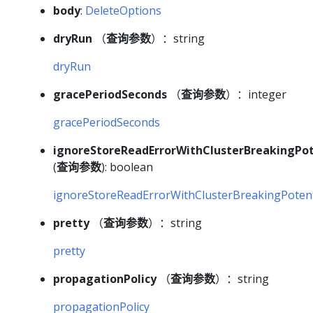
body
:
DeleteOptions
dryRun
（
查询参数
）：string
dryRun
gracePeriodSeconds
（
查询参数
）：integer
gracePeriodSeconds
ignoreStoreReadErrorWithClusterBreakingPot
(
查询参数
): boolean
ignoreStoreReadErrorWithClusterBreakingPotent
pretty
（
查询参数
）：string
pretty
propagationPolicy
（
查询参数
）：string
propagationPolicy