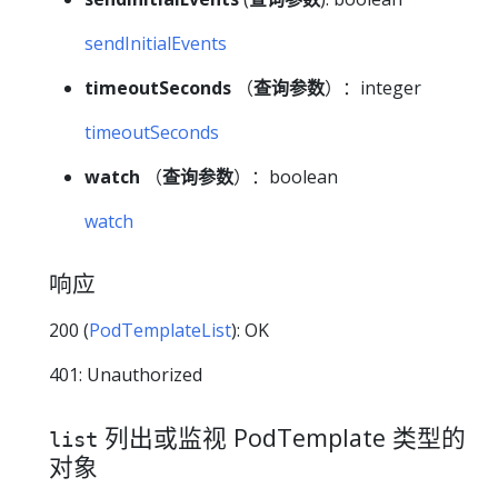
sendInitialEvents
timeoutSeconds
（
查询参数
）：integer
timeoutSeconds
watch
（
查询参数
）：boolean
watch
响应
200 (
PodTemplateList
): OK
401: Unauthorized
列出或监视 PodTemplate 类型的
list
对象