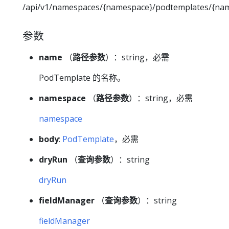
/api/v1/namespaces/{namespace}/podtemplates/{na
参数
name
（
路径参数
）：string，必需
PodTemplate 的名称。
namespace
（
路径参数
）：string，必需
namespace
body
:
PodTemplate
，必需
dryRun
（
查询参数
）：string
dryRun
fieldManager
（
查询参数
）：string
fieldManager