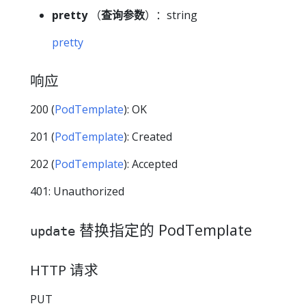
pretty
（
查询参数
）：string
pretty
响应
200 (
PodTemplate
): OK
201 (
PodTemplate
): Created
202 (
PodTemplate
): Accepted
401: Unauthorized
替换指定的 PodTemplate
update
HTTP 请求
PUT