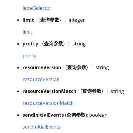
labelSelector
limit
（
查询参数
）：integer
limit
pretty
（
查询参数
）：string
pretty
resourceVersion
（
查询参数
）：string
resourceVersion
resourceVersionMatch
（
查询参数
）：string
resourceVersionMatch
sendInitialEvents
(
查询参数
): boolean
sendInitialEvents