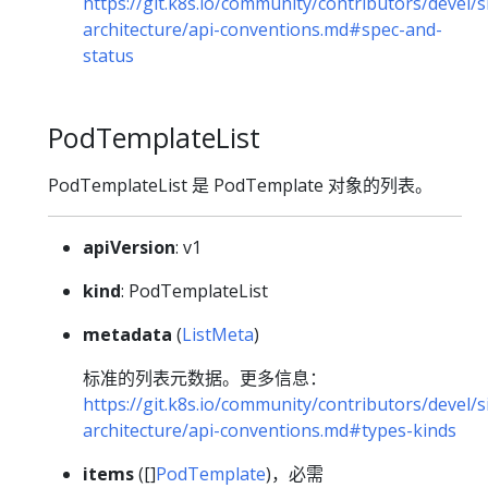
https://git.k8s.io/community/contributors/devel/s
architecture/api-conventions.md#spec-and-
status
PodTemplateList
PodTemplateList 是 PodTemplate 对象的列表。
apiVersion
: v1
kind
: PodTemplateList
metadata
(
ListMeta
)
标准的列表元数据。更多信息：
https://git.k8s.io/community/contributors/devel/s
architecture/api-conventions.md#types-kinds
items
([]
PodTemplate
)，必需