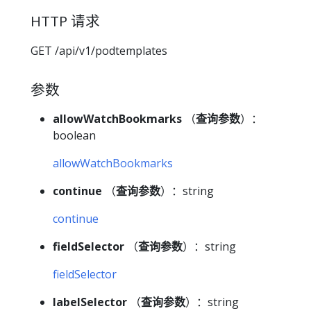
HTTP 请求
GET /api/v1/podtemplates
参数
allowWatchBookmarks
（
查询参数
）：
boolean
allowWatchBookmarks
continue
（
查询参数
）：string
continue
fieldSelector
（
查询参数
）：string
fieldSelector
labelSelector
（
查询参数
）：string