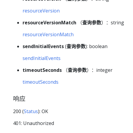
resourceVersion
resourceVersionMatch
（
查询参数
）：string
resourceVersionMatch
sendInitialEvents
(
查询参数
): boolean
sendInitialEvents
timeoutSeconds
（
查询参数
）：integer
timeoutSeconds
响应
200 (
Status
): OK
401: Unauthorized