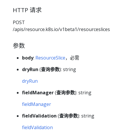
HTTP 请求
POST
/apis/resource.k8s.io/v1beta1/resourceslices
参数
body
:
ResourceSlice
，必需
dryRun
(
查询参数
): string
dryRun
fieldManager
(
查询参数
): string
fieldManager
fieldValidation
(
查询参数
): string
fieldValidation