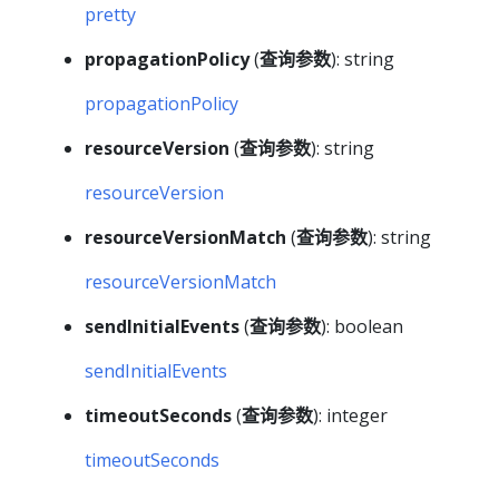
pretty
propagationPolicy
(
查询参数
): string
propagationPolicy
resourceVersion
(
查询参数
): string
resourceVersion
resourceVersionMatch
(
查询参数
): string
resourceVersionMatch
sendInitialEvents
(
查询参数
): boolean
sendInitialEvents
timeoutSeconds
(
查询参数
): integer
timeoutSeconds