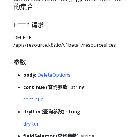
的集合
HTTP 请求
DELETE
/apis/resource.k8s.io/v1beta1/resourceslices
参数
body
:
DeleteOptions
continue
(
查询参数
): string
continue
dryRun
(
查询参数
): string
dryRun
fieldSelector
(
查询参数
): string