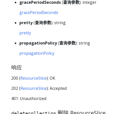
gracePeriodSeconds
(
查询参数
): integer
gracePeriodSeconds
pretty
(
查询参数
): string
pretty
propagationPolicy
(
查询参数
): string
propagationPolicy
响应
200 (
ResourceSlice
): OK
202 (
ResourceSlice
): Accepted
401: Unauthorized
删除 ResourceSlice
deletecollection