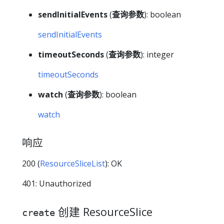
sendInitialEvents
(
查询参数
): boolean
sendInitialEvents
timeoutSeconds
(
查询参数
): integer
timeoutSeconds
watch
(
查询参数
): boolean
watch
响应
200 (
ResourceSliceList
): OK
401: Unauthorized
创建 ResourceSlice
create