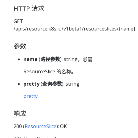
HTTP 请求
GET
/apis/resource.k8s.io/v1beta1/resourceslices/{name}
参数
name
(
路径参数
): string，必需
ResourceSlice 的名称。
pretty
(
查询参数
): string
pretty
响应
200 (
ResourceSlice
): OK