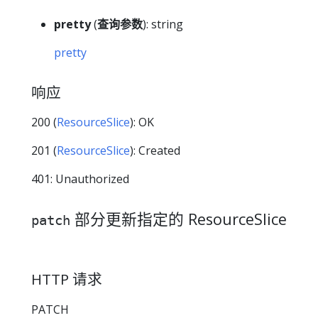
pretty
(
查询参数
): string
pretty
响应
200 (
ResourceSlice
): OK
201 (
ResourceSlice
): Created
401: Unauthorized
部分更新指定的 ResourceSlice
patch
HTTP 请求
PATCH