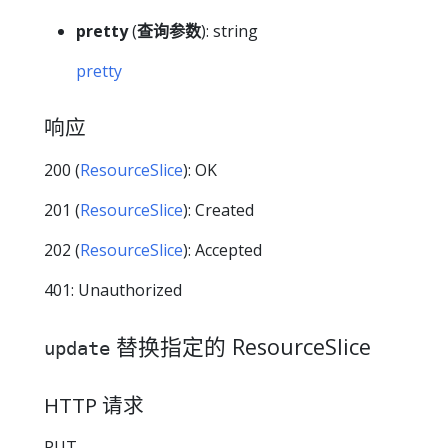
pretty
(
查询参数
): string
pretty
响应
200 (
ResourceSlice
): OK
201 (
ResourceSlice
): Created
202 (
ResourceSlice
): Accepted
401: Unauthorized
替换指定的 ResourceSlice
update
HTTP 请求
PUT