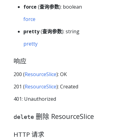
force
(
查询参数
): boolean
force
pretty
(
查询参数
): string
pretty
响应
200 (
ResourceSlice
): OK
201 (
ResourceSlice
): Created
401: Unauthorized
删除 ResourceSlice
delete
HTTP 请求