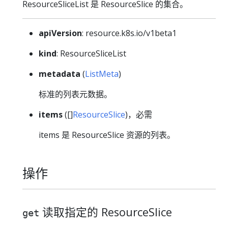
ResourceSliceList 是 ResourceSlice 的集合。
apiVersion
: resource.k8s.io/v1beta1
kind
: ResourceSliceList
metadata
(
ListMeta
)
标准的列表元数据。
items
([]
ResourceSlice
)，必需
items 是 ResourceSlice 资源的列表。
操作
读取指定的 ResourceSlice
get