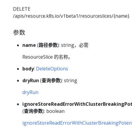
DELETE
/apis/resource.k8s.io/v1beta1/resourceslices/{name}
参数
name
(
路径参数
): string，必需
ResourceSlice 的名称。
body
:
DeleteOptions
dryRun
(
查询参数
): string
dryRun
ignoreStoreReadErrorWithClusterBreakingPot
(
查询参数
): boolean
ignoreStoreReadErrorWithClusterBreakingPotent