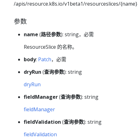
/apis/resource.k8s.io/v1beta1/resourceslices/{name}
参数
name
(
路径参数
): string，必需
ResourceSlice 的名称。
body
:
Patch
，必需
dryRun
(
查询参数
): string
dryRun
fieldManager
(
查询参数
): string
fieldManager
fieldValidation
(
查询参数
): string
fieldValidation