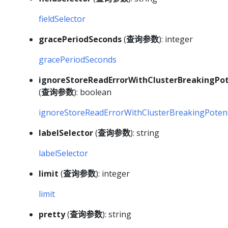
fieldSelector
gracePeriodSeconds
(
查询参数
): integer
gracePeriodSeconds
ignoreStoreReadErrorWithClusterBreakingPot
(
查询参数
): boolean
ignoreStoreReadErrorWithClusterBreakingPotent
labelSelector
(
查询参数
): string
labelSelector
limit
(
查询参数
): integer
limit
pretty
(
查询参数
): string