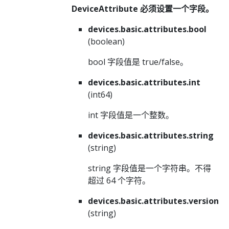
DeviceAttribute 必须设置一个字段。
devices.basic.attributes.bool
(boolean)
bool 字段值是 true/false。
devices.basic.attributes.int
(int64)
int 字段值是一个整数。
devices.basic.attributes.string
(string)
string 字段值是一个字符串。不得
超过 64 个字符。
devices.basic.attributes.version
(string)