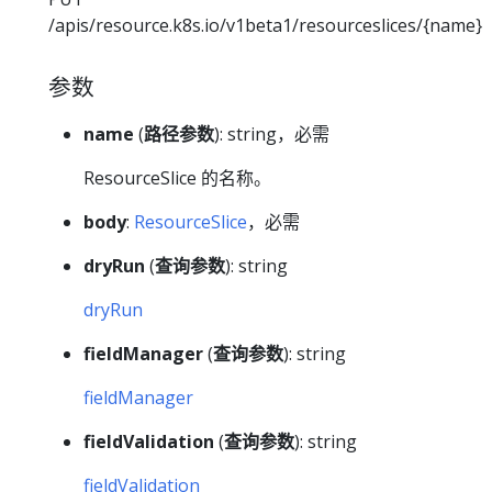
/apis/resource.k8s.io/v1beta1/resourceslices/{name}
参数
name
(
路径参数
): string，必需
ResourceSlice 的名称。
body
:
ResourceSlice
，必需
dryRun
(
查询参数
): string
dryRun
fieldManager
(
查询参数
): string
fieldManager
fieldValidation
(
查询参数
): string
fieldValidation