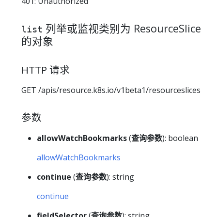
401: Unauthorized
列举或监视类别为 ResourceSlice
list
的对象
HTTP 请求
GET /apis/resource.k8s.io/v1beta1/resourceslices
参数
allowWatchBookmarks
(
查询参数
): boolean
allowWatchBookmarks
continue
(
查询参数
): string
continue
fieldSelector
(
查询参数
): string