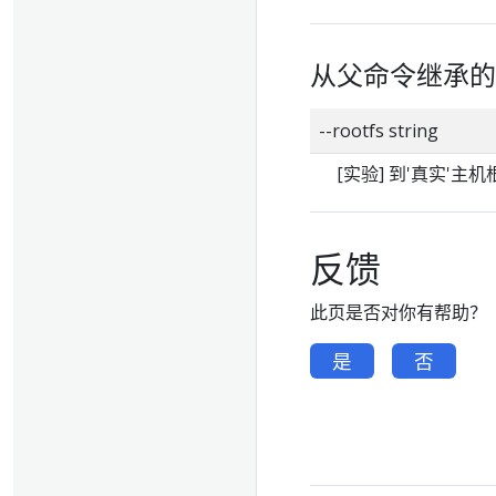
从父命令继承的
--rootfs string
[实验] 到'真实'
反馈
此页是否对你有帮助？
是
否