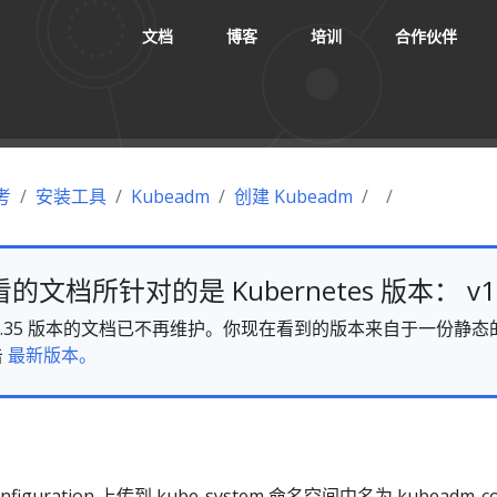
文档
博客
培训
合作伙伴
考
安装工具
Kubeadm
创建 Kubeadm
文档所针对的是 Kubernetes 版本： v1.
es v1.35 版本的文档已不再维护。你现在看到的版本来自于一份
击
最新版本。
Configuration 上传到 kube-system 命名空间中名为 kubeadm-co