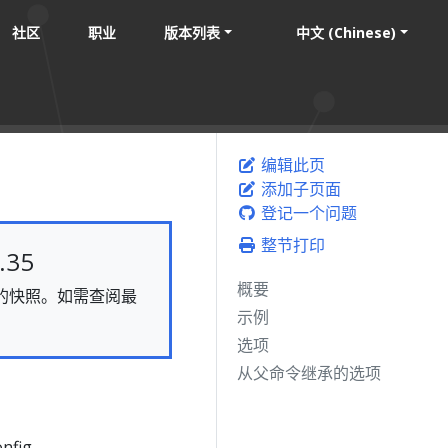
社区
职业
版本列表
中文 (Chinese)
编辑此页
添加子页面
登记一个问题
整节打印
35
概要
静态的快照。如需查阅最
示例
选项
从父命令继承的选项
nfig