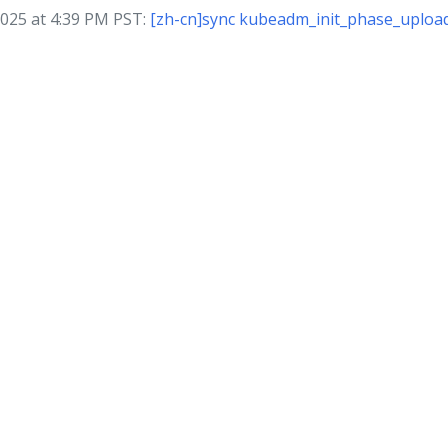
25 at 4:39 PM PST:
[zh-cn]sync kubeadm_init_phase_upload