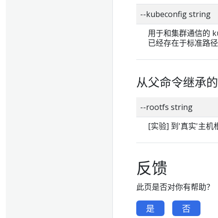
--kubeconfig strin
用于和集群通信的 ku
已经存在于标准路径的 k
从父命令继承的
--rootfs string
[实验] 到'真实'
反馈
此页是否对你有帮助？
是
否