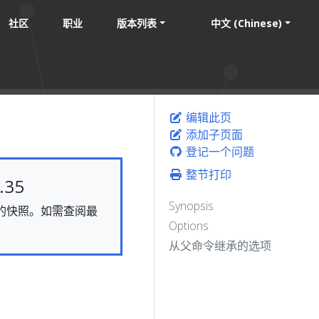
社区
职业
版本列表
中文 (Chinese)
编辑此页
添加子页面
登记一个问题
整节打印
35
Synopsis
静态的快照。如需查阅最
Options
从父命令继承的选项