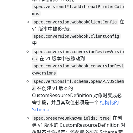
spec.versions[*].additionalPrinterColu
mns
在
spec.conversion.webhookClientConfig
v1 版本中被移动到
spec.conversion.webhook.clientConfig
中
spec.conversion.conversionReviewVersio
在 v1 版本中被移动到
ns
spec.conversion.webhook.conversionRevi
ewVersions
spec.versions[*].schema.openAPIV3Schem
在创建 v1 版本的
a
CustomResourceDefinition 对象时变成必
需字段，并且其取值必须是一个
结构化的
Schema
在创
spec.preserveUnknownFields: true
建 v1 版本的 CustomResourceDefinition 对
象时不允许指定；该配置必须在 Schema 定