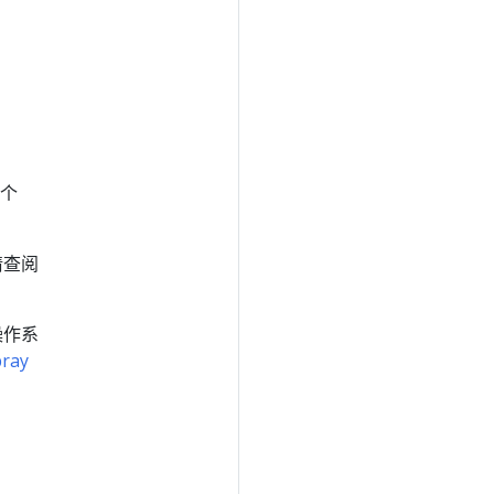
多个
请查阅
操作系
ray