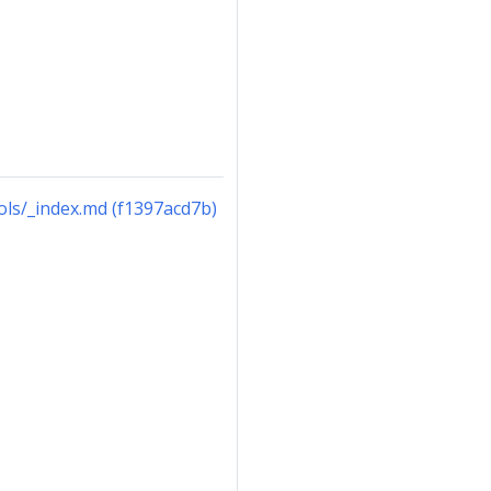
ols/_index.md (f1397acd7b)