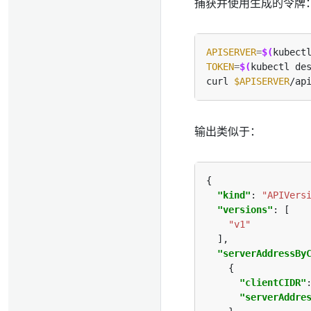
捕获并使用生成的令牌
APISERVER
=
$(
kubect
TOKEN
=
$(
kubectl de
curl 
$APISERVER
/ap
输出类似于：
"kind"
: 
"APIVers
"versions"
"v1"
"serverAddressBy
"clientCIDR"
"serverAddre