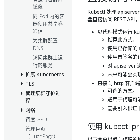
镜像
Kubectl 处理 apise
同 Pod 内的容
器直接访问 REST A
器使用共享卷
通信
以代理模式运行 kub
推荐此方式。
为集群配置
DNS
使用已存储的 ap
使用自签名的证书
访问集群上运
行的服务
对 apiserv
扩展 Kubernetes
未来可能会实
直接向 http 客
TLS
可选的方案。
管理集群守护进
适用于代理可
程
需要引入根证书
网络
调度 GPU
使用 kubectl pr
管理巨页
（HugePage）
以下命令以反向代理的模式运