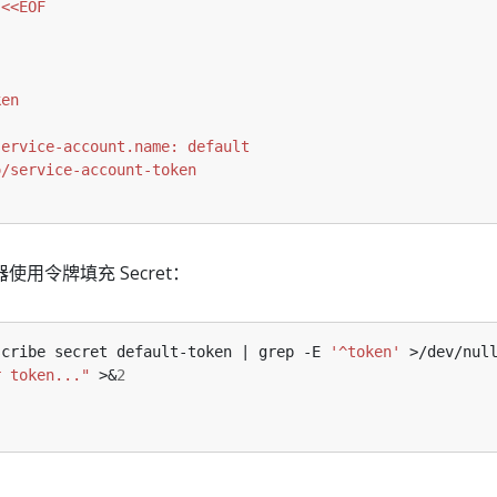
 
用令牌填充 Secret：
scribe secret default-token | grep -E 
'^token'
 >/dev/nul
r token..."
 >&
2