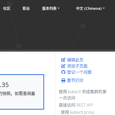
社区
职业
版本列表
中文 (Chinese)
编辑此页
添加子页面
登记一个问题
整节打印
35
使用 kubectl 完成集群的第
静态的快照。如需查阅最
一次访问
直接访问 REST API
使用 kubectl proxy