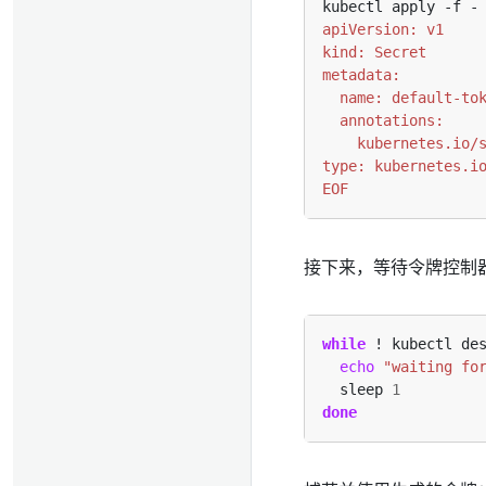
kubectl apply -f -
EOF
接下来，等待令牌控制器使
while
 ! kubectl de
echo
"waiting fo
  sleep 
1
done