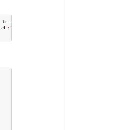
| tr -d 
" "
)
 -d
':'
 | tr -d 
" "
)