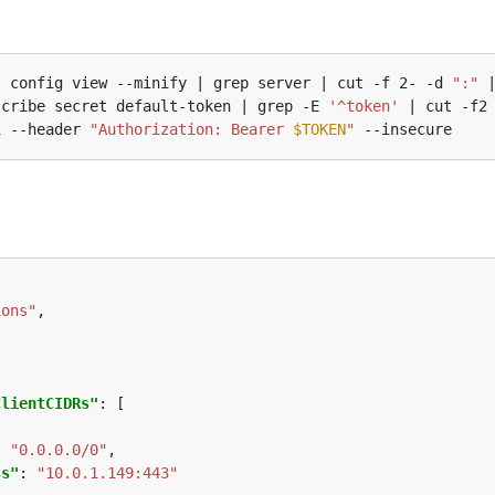
：
l config view --minify | grep server | cut -f 2- -d 
":"
 
scribe secret default-token | grep -E 
'^token'
 | cut -f2
i --header 
"Authorization: Bearer 
$TOKEN
"
ions"
ClientCIDRs"
: 
"0.0.0.0/0"
ss"
: 
"10.0.1.149:443"