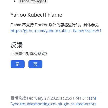
signalfx-agent
Yahoo Kubectl Flame
Flame 不支持 Docker 以外的容器运行时，具体参见
https://github.com/yahoo/kubectl-flame/issues/51
反馈
此页是否对你有帮助？
是
否
最后修改 February 27, 2025 at 2:55 PM PST:
[zh]
Sync troubleshooting-cni-plugin-related-errors