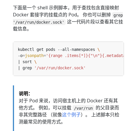
下面是一个 shell 示例脚本，用于查找包含直接映射
Docker 套接字的挂载点的 Pod。 你也可以删掉
grep
这一代码片段以查看其它挂
'/var/run/docker.sock'
载信息。
kubectl get pods --all-namespaces 
-o
=
jsonpath
=
'{range .items[*]}{"\n"}{.metadata.n
| sort 
| grep 
'/var/run/docker.sock'
说明：
对于 Pod 来说，访问宿主机上的 Docker 还有其
他方式。 例如，可以挂载
的父目录而
/var/run
非其完整路径 （就像
这个例子
）。 上述脚本只检
测最常见的使用方式。