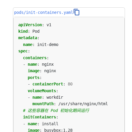
pods/init-containers.yaml
apiVersion
:
v1
kind
:
Pod
metadata
:
name
:
init-demo
spec
:
containers
:
- 
name
:
nginx
image
:
nginx
ports
:
- 
containerPort
:
80
volumeMounts
:
- 
name
:
workdir
mountPath
:
/usr/share/nginx/html
# 这些容器在 Pod 初始化期间运行
initContainers
:
- 
name
:
install
image
:
busybox:1.28