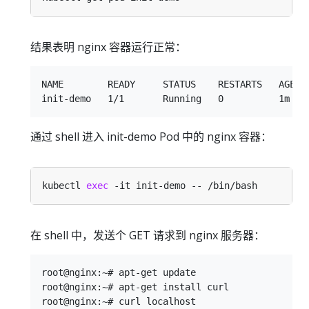
结果表明 nginx 容器运行正常：
NAME        READY     STATUS    RESTARTS   AGE

通过 shell 进入 init-demo Pod 中的 nginx 容器：
kubectl 
exec
在 shell 中，发送个 GET 请求到 nginx 服务器：
root@nginx:~# apt-get update

root@nginx:~# apt-get install curl
