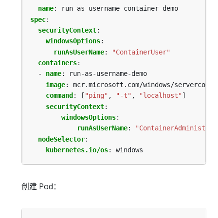
name
:
run-as-username-container-demo
spec
:
securityContext
:
windowsOptions
:
runAsUserName
:
"ContainerUser"
containers
:
- 
name
:
run-as-username-demo
image
:
mcr.microsoft.com/windows/servercore:
command
:
[
"ping"
,
"-t"
,
"localhost"
]
securityContext
:
windowsOptions
:
runAsUserName
:
"ContainerAdministrat
nodeSelector
:
kubernetes.io/os
:
windows
创建 Pod：