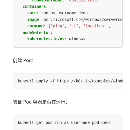
containers
:
- 
name
:
run-as-username-demo
image
:
mcr.microsoft.com/windows/servercore:
command
:
[
"ping"
,
"-t"
,
"localhost"
]
nodeSelector
:
kubernetes.io/os
:
windows
创建 Pod：
验证 Pod 容器是否在运行：