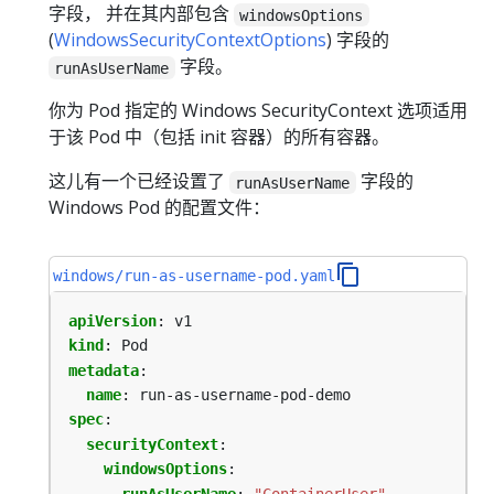
字段， 并在其内部包含
windowsOptions
(
WindowsSecurityContextOptions
) 字段的
字段。
runAsUserName
你为 Pod 指定的 Windows SecurityContext 选项适用
于该 Pod 中（包括 init 容器）的所有容器。
这儿有一个已经设置了
字段的
runAsUserName
Windows Pod 的配置文件：
windows/run-as-username-pod.yaml
apiVersion
:
v1
kind
:
Pod
metadata
:
name
:
run-as-username-pod-demo
spec
:
securityContext
:
windowsOptions
:
runAsUserName
:
"ContainerUser"