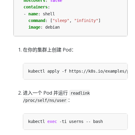
hostUsers
:
false
containers
:
- 
name
:
shell
command
:
[
"sleep"
,
"infinity"
]
image
:
debian
在你的集群上创建 Pod：
进入一个 Pod 并运行
readlink
：
/proc/self/ns/user
kubectl 
exec