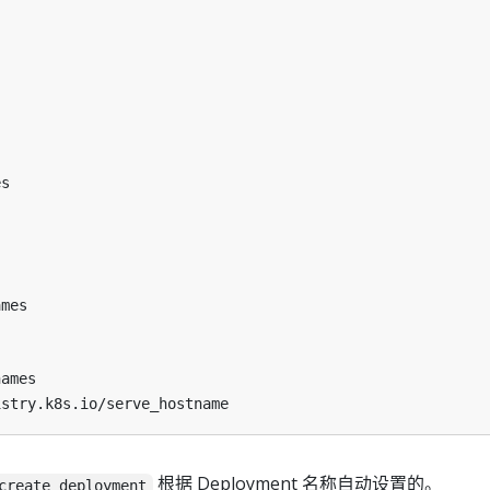
es
ames
names
istry.k8s.io/serve_hostname
根据 Deployment 名称自动设置的。
create deployment