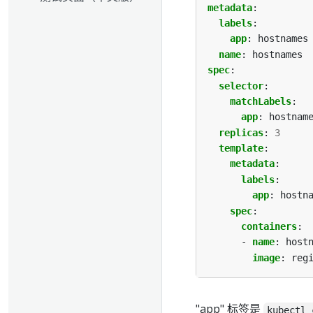
metadata
:
labels
:
app
:
hostnames
name
:
hostnames
spec
:
selector
:
matchLabels
:
app
:
hostnam
replicas
:
3
template
:
metadata
:
labels
:
app
:
hostn
spec
:
containers
:
- 
name
:
host
image
:
reg
"app" 标签是
kubectl 