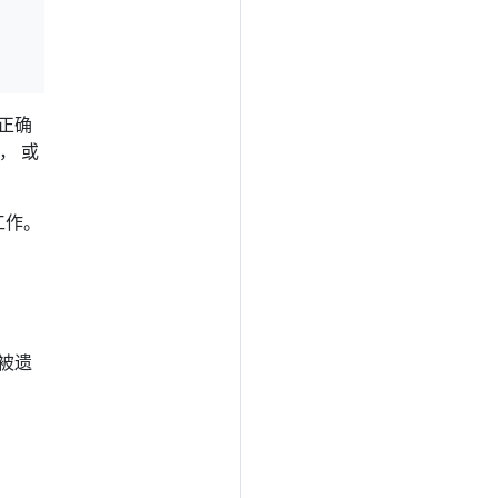
正确
， 或
工作。
会被遗