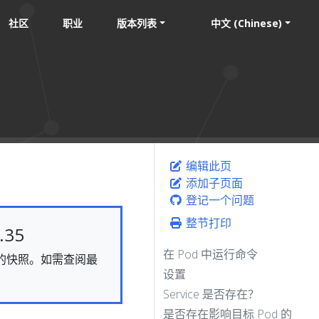
社区
职业
版本列表
中文 (Chinese)
编辑此页
添加子页面
登记一个问题
整节打印
35
在 Pod 中运行命令
静态的快照。如需查阅最
设置
Service 是否存在？
是否存在影响目标 Pod 的