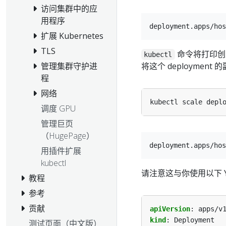
访问集群中的应
用程序
扩展 Kubernetes
TLS
命令将打印创
kubectl
将这个 deployment
管理集群守护进
程
网络
kubectl scale depl
调度 GPU
管理巨页
（HugePage）
用插件扩展
kubectl
请注意这与你使用以下 YA
教程
参考
贡献
apiVersion
:
apps/v
kind
:
Deployment
测试页面（中文版）