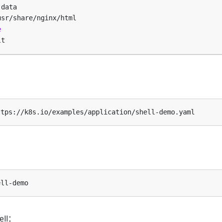
-data
usr/share/nginx/html
e
lt
：
ll：