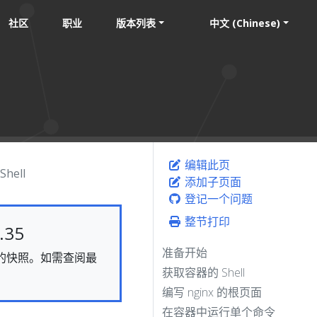
社区
职业
版本列表
中文 (Chinese)
编辑此页
ell
添加子页面
登记一个问题
整节打印
35
准备开始
静态的快照。如需查阅最
获取容器的 Shell
编写 nginx 的根页面
在容器中运行单个命令