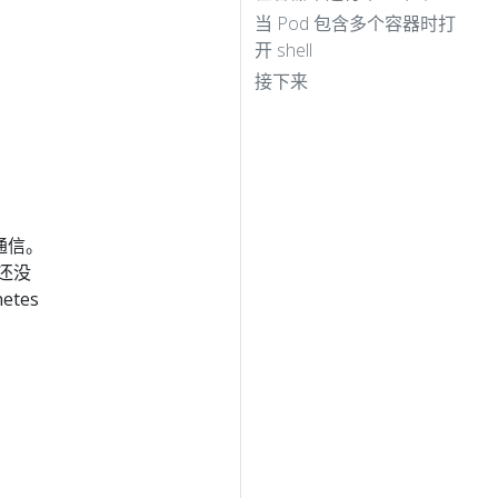
当 Pod 包含多个容器时打
开 shell
接下来
群通信。
还没
tes