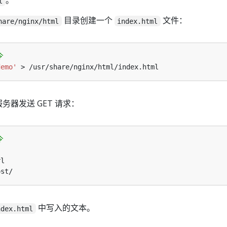
。
l
目录创建一个
文件：
hare/nginx/html
index.html
令
demo'
x 服务器发送 GET 请求：
令
中写入的文本。
ndex.html