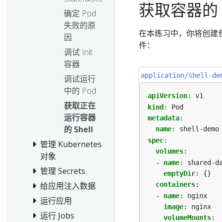
获取容器的 S
确定 Pod
失败的原
在本练习中，你将创建包含
因
件：
调试 Init
容器
application/shell-de
调试运行
中的 Pod
apiVersion
:
v1
获取正在
kind
:
Pod
运行容器
metadata
:
的 Shell
name
:
shell-demo
spec
:
管理 Kubernetes
volumes
:
对象
- 
name
:
shared-d
管理 Secrets
emptyDir
:
{}
给应用注入数据
containers
:
- 
name
:
nginx
运行应用
image
:
nginx
运行 Jobs
volumeMounts
: