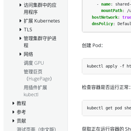
- 
name
:
shared
访问集群中的应
mountPath
:
/
用程序
hostNetwork
:
tru
扩展 Kubernetes
dnsPolicy
:
Defau
TLS
管理集群守护进
程
创建 Pod：
网络
调度 GPU
管理巨页
（HugePage）
检查容器是否运行正常
用插件扩展
kubectl
教程
参考
贡献
获取正在运行容器的 She
测试页面（中文版）