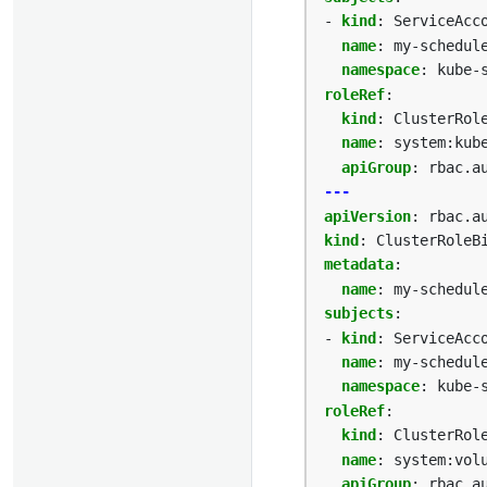
- 
kind
:
ServiceAcc
name
:
my-schedul
namespace
:
kube-
roleRef
:
kind
:
ClusterRol
name
:
system:kub
apiGroup
:
rbac.a
---
apiVersion
:
rbac.a
kind
:
ClusterRoleB
metadata
:
name
:
my-schedul
subjects
:
- 
kind
:
ServiceAcc
name
:
my-schedul
namespace
:
kube-
roleRef
:
kind
:
ClusterRol
name
:
system:vol
apiGroup
:
rbac.a