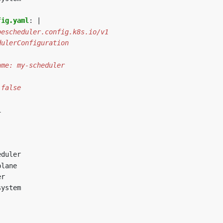
fig.yaml
:
|
 false
1
eduler
plane
er
system