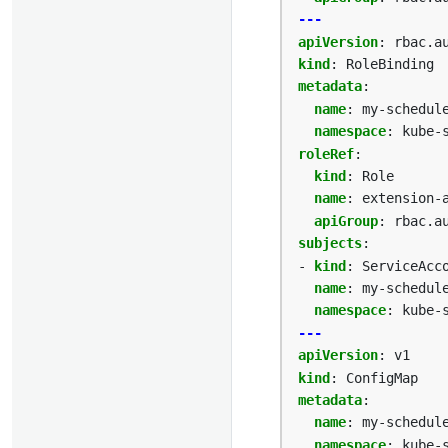
---
apiVersion
:
rbac.a
kind
:
RoleBinding
metadata
:
name
:
my-schedul
namespace
:
kube-
roleRef
:
kind
:
Role
name
:
extension-
apiGroup
:
rbac.a
subjects
:
- 
kind
:
ServiceAcc
name
:
my-schedul
namespace
:
kube-
---
apiVersion
:
v1
kind
:
ConfigMap
metadata
:
name
:
my-schedul
namespace
:
kube-