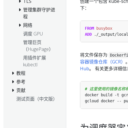
TLS
创建一个包含 kube-s
下：
管理集群守护进
程
网络
FROM
 busybox
调度 GPU
ADD
 ./_output/loca
管理巨页
（HugePage）
将文件保存为
Dockerf
用插件扩展
容器镜像仓库（GCR）
kubectl
Hub
。 有关更多详细信息
教程
参考
# 这里使用的镜像名称
贡献
测试页面（中文版）
为调度器定义 K