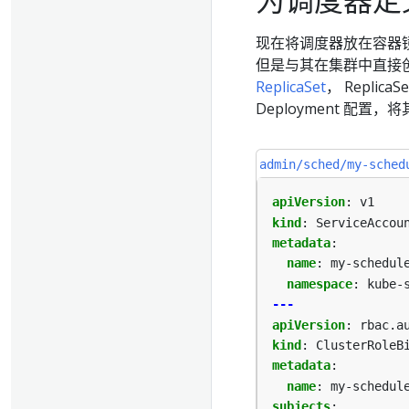
现在将调度器放在容器镜像
但是与其在集群中直接创
ReplicaSet
， Repli
Deployment 配置，
admin/sched/my-sched
apiVersion
:
v1
kind
:
ServiceAccou
metadata
:
name
:
my-schedul
namespace
:
kube-
---
apiVersion
:
rbac.a
kind
:
ClusterRoleB
metadata
:
name
:
my-schedul
subjects
: