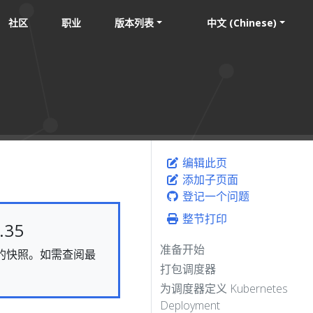
社区
职业
版本列表
中文 (Chinese)
编辑此页
添加子页面
登记一个问题
整节打印
35
准备开始
静态的快照。如需查阅最
打包调度器
为调度器定义 Kubernetes
Deployment