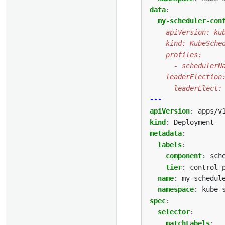
data
:
my-scheduler-con
      leaderElect:
---
apiVersion
:
apps/v
kind
:
Deployment
metadata
:
labels
:
component
:
sch
tier
:
control-
name
:
my-schedul
namespace
:
kube-
spec
:
selector
:
matchLabels
: