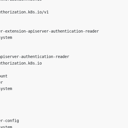
uthorization.k8s.io/v1
er-extension-apiserver-authentication-reader
system
apiserver-authentication-reader
uthorization.k8s.io
ount
er
system
er-config
system