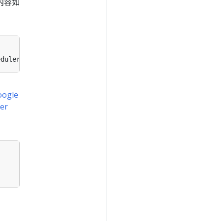
内容如
eduler
oogle
er