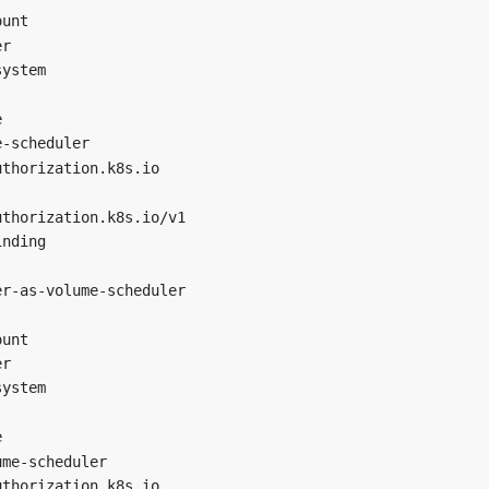
ount
er
system
e
e-scheduler
uthorization.k8s.io
uthorization.k8s.io/v1
inding
er-as-volume-scheduler
ount
er
system
e
ume-scheduler
uthorization.k8s.io