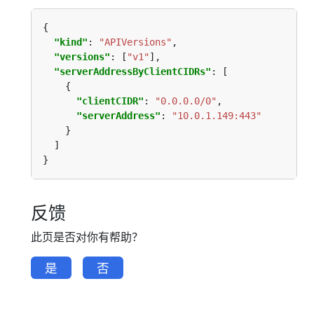
"kind"
: 
"APIVersions"
"versions"
: [
"v1"
"serverAddressByClientCIDRs"
"clientCIDR"
: 
"0.0.0.0/0"
"serverAddress"
: 
"10.0.1.149:443"
反馈
此页是否对你有帮助？
是
否